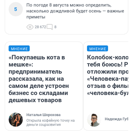
По погоде 8 августа можно определить,
5
насколько дождливой будет осень — важные
приметы
28 672
8
МНЕНИЕ
МНЕНИЕ
«Покупаешь кота в
Колобок-колобо
мешке»:
тебя боюсь! Ра
предприниматель
отложили прок
рассказала, как на
«Человека-пау
самом деле устроен
отзыв о фильм
бизнес со складами
«человека-бул
дешевых товаров
Наталья Шорохова
Надежда Губар
Открыла кофейную точку на
деньги соцразвития