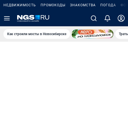
НЕДВИЖИМОСТЬ
ПРОМОКОДЫ
ЗНАКОМСТВА
ПОГОДА
ФО
Как строили мосты в Новосибирске
Траты