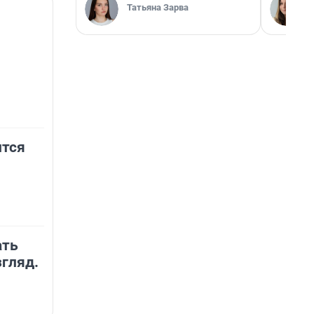
Татьяна Зарва
ится
ать
згляд.