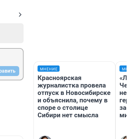
МНЕНИЕ
МНЕНИ
равить
Красноярская
«Люди
журналистка провела
Чем п
отпуск в Новосибирске
непон
и объяснила, почему в
герои
споре о столице
застр
Сибири нет смысла
мисти