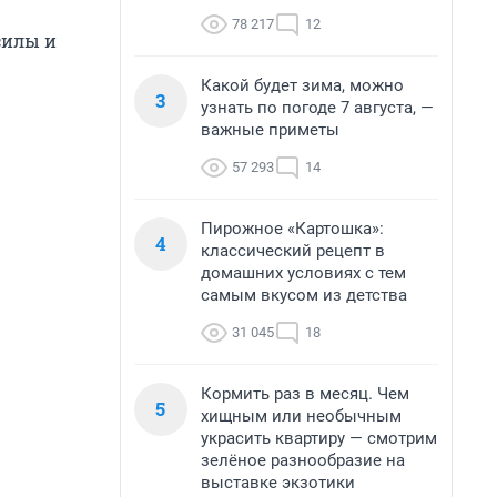
78 217
12
силы и
Какой будет зима, можно
3
узнать по погоде 7 августа, —
важные приметы
57 293
14
Пирожное «Картошка»:
4
классический рецепт в
домашних условиях с тем
самым вкусом из детства
31 045
18
Кормить раз в месяц. Чем
5
хищным или необычным
украсить квартиру — смотрим
зелёное разнообразие на
выставке экзотики