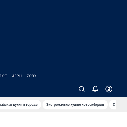
ЛЮТ
ИГРЫ
ZODY
тайская кухня в городе
Экстремально худые новосибирцы
Старт те