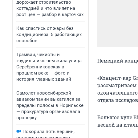
дорожает строительство
коттеджей и что влияет на
рост цен — разбор в карточках
Как спастись от жары без
кондиционера: 5 работающих
способов
Трамвай, чекисты и
Немецкий конце
«чудильник»: чем жила улица
Серебренниковская в
прошлом веке — фото и
«Концепт-кар G
история главных зданий
рассматриваем 
окончательного 
Самолет новосибирской
авиакомпании выкатился за
отдела исследов
пределы полосы в Норильске
— прокуратура организовала
Большое купе B
проверку
весной на итал
Покорила пять вершин,
оставила предсмертную