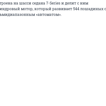
роена на шасси седана 7-Series и делит с ним
ндровый мотор, который развивает 544 лошадиных 
осьмидиапазонным «автоматом».