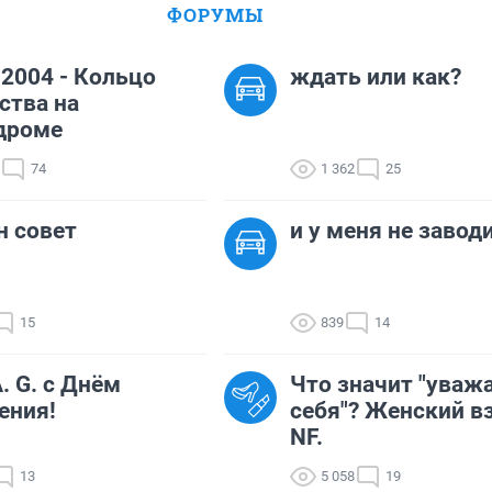
ФОРУМЫ
.2004 - Кольцо
ждать или как?
ства на
дроме
74
1 362
25
 совет
и у меня не завод
15
839
14
A. G. с Днём
Что значит "уваж
ения!
себя"? Женский в
NF.
13
5 058
19