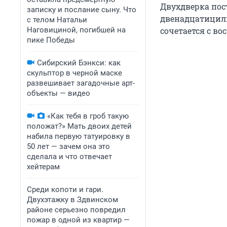
Двухдверка пост
записку и послание сыну. Что
двенадцатицили
с телом Натальи
Наговициной, погибшей на
сочетается с в
пике Победы
Сибирский Бэнкси: как
скульптор в черной маске
развешивает загадочные арт-
объекты — видео
«Как тебя в гроб такую
положат?» Мать двоих детей
набила первую татуировку в
50 лет — зачем она это
сделала и что отвечает
хейтерам
Среди копоти и гари.
Двухэтажку в Здвинском
районе серьезно повредил
пожар в одной из квартир —