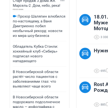
Старт продаж 3 дома ЖК
Марсель-2. Дом, небо, река!
18.01
Прохор Шаляпин влюбился
по-настоящему, а Ваня
Муже
Дмитриенко побил
Мото
необычный рекорд: новости
из мира шоу-бизнеса
3 330
Обладатель Кубка Стэнли:
Нужен
хоккейный клуб «Сибирь»
подписал нового
нападающего
695
В Новосибирской области
растёт число пациентов с
заболеваниями глаз: что
Rost 
выявляют чаще всего
Рожд
В Новосибирской области
подорожало подсолнечное
885
масло — инфографика с