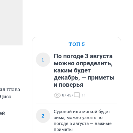
ТОП 5
По погоде 3 августа
1
можно определить,
каким будет
декабрь, — приметы
и поверья
ил глава
87 437
11
Дисс.
Суровой или мягкой будет
ей
2
зима, можно узнать по
погоде 5 августа — важные
приметы