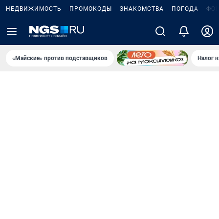
НЕДВИЖИМОСТЬ
ПРОМОКОДЫ
ЗНАКОМСТВА
ПОГОДА
ФО
«Майские» против подставщиков
Налог 