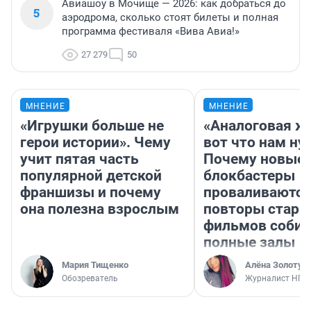
Авиашоу в Мочище — 2026: как добраться до
5
аэродрома, сколько стоят билеты и полная
программа фестиваля «Вива Авиа!»
27 279
50
МНЕНИЕ
МНЕНИЕ
«Игрушки больше не
«Аналоговая ж
герои истории». Чему
вот что нам ну
учит пятая часть
Почему новые
популярной детской
блокбастеры
франшизы и почему
проваливаются,
она полезна взрослым
повторы стары
фильмов соби
полные залы
Мария Тищенко
Алёна Золотух
Обозреватель
Журналист НГС