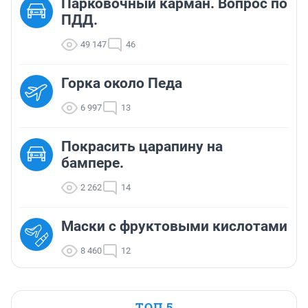
Парковочный карман. Вопрос по
ПДД.
49 147
46
Горка около Педа
6 997
13
Покрасить царапину на
бампере.
2 262
14
Маски с фруктовыми кислотами
8 460
12
ТОП 5