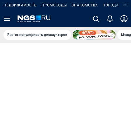
НЕДВИЖИМОСТЬ
ПРОМОКОДЫ
ЗНАКОМСТВА
ПОГОДА
ФО
Растет популярность дискаунтеров
Межд