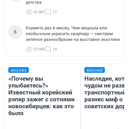
детства
31 007
17
Кормить раз в месяц. Чем хищным или
5
необычным украсить квартиру — смотрим
зелёное разнообразие на выставке экзотики
27 043
13
МНЕНИЕ
МНЕНИЕ
«Почему вы
Наследие, кото
улыбаетесь?»
чудом не разва
Известный корейский
транспортный 
рэпер зажег с сотнями
разнес миф о 
новосибирцев: как это
советских доро
было