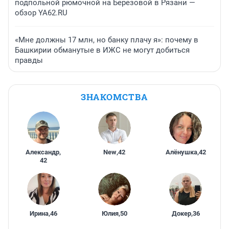
подпольной рюмочной на Березовой в Рязани —
обзор YA62.RU
«Мне должны 17 млн, но банку плачу я»: почему в
Башкирии обманутые в ИЖС не могут добиться
правды
ЗНАКОМСТВА
Александр
,
New
,
42
Алёнушка
,
42
42
Ирина
,
46
Юлия
,
50
Докер
,
36