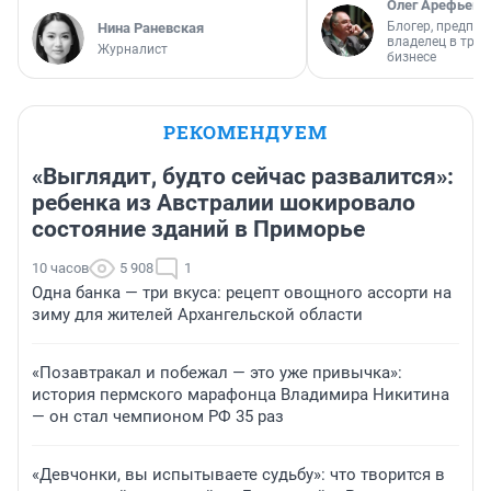
Олег Арефьев
Блогер, предпри
Нина Раневская
владелец в тра
Журналист
бизнесе
РЕКОМЕНДУЕМ
«Выглядит, будто сейчас развалится»:
ребенка из Австралии шокировало
состояние зданий в Приморье
10 часов
5 908
1
Одна банка — три вкуса: рецепт овощного ассорти на
зиму для жителей Архангельской области
«Позавтракал и побежал — это уже привычка»:
история пермского марафонца Владимира Никитина
— он стал чемпионом РФ 35 раз
«Девчонки, вы испытываете судьбу»: что творится в