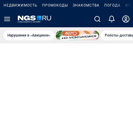
НЕДВИЖИМОСТЬ
ПРОМОКОДЫ
ЗНАКОМСТВА
ПОГОДА
ФО
Нарушения в «Авиценне»
Роботы-доставщ