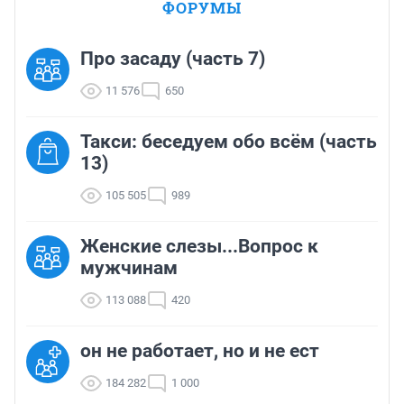
ФОРУМЫ
Про засаду (часть 7)
11 576
650
Такси: беседуем обо всём (часть
13)
105 505
989
Женские слезы...Вопрос к
мужчинам
113 088
420
он не работает, но и не ест
184 282
1 000