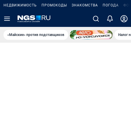
НЕДВИЖИМОСТЬ
ПРОМОКОДЫ
ЗНАКОМСТВА
ПОГОДА
ФО
«Майские» против подставщиков
Налог 