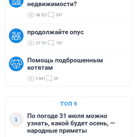
недвижимости?
38 221
337
продолжайте опус
27 761
197
Помощь подброшенным
котятам
2 841
29
ТОП 5
По погоде 31 июля можно
1
узнать, какой будет осень, —
народные приметы