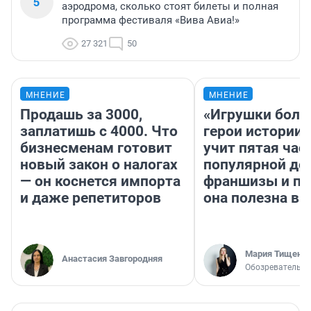
5
аэродрома, сколько стоят билеты и полная
программа фестиваля «Вива Авиа!»
27 321
50
МНЕНИЕ
МНЕНИЕ
Продашь за 3000,
«Игрушки боль
заплатишь с 4000. Что
герои истории»
бизнесменам готовит
учит пятая час
новый закон о налогах
популярной де
— он коснется импорта
франшизы и п
и даже репетиторов
она полезна в
Мария Тищенк
Анастасия Завгородняя
Обозреватель