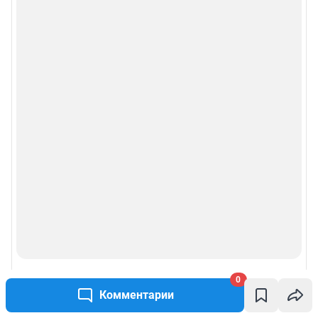
Условиями использования веб-портала и политикой
конфиденциальности персональных данных
Веб-портал распространяется в виде интернет-сервиса, специальные
действия по установке на стороне пользователя не требуются
Политика использования cookies
Рекомендательные системы
Пользовательское соглашение сервиса «Подписка без баннерной
рекламы»
© ООО «Интернет Технологии»
0
Комментарии