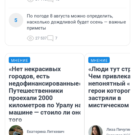
По погоде 8 августа можно определить,
5
насколько дождливой будет осень — важные
приметы
27 537
7
МНЕНИЕ
МНЕНИЕ
«Нет некрасивых
«Люди тут стр
городов, есть
Чем привлекае
недофинансированные».
непонятный «Н
Путешественники
герои которого
проехали 2000
застряли в
километров по Уралу на
мистическом о
машине — стоило ли оно
того
Лиза Пичугина
Екатерина Литкевич