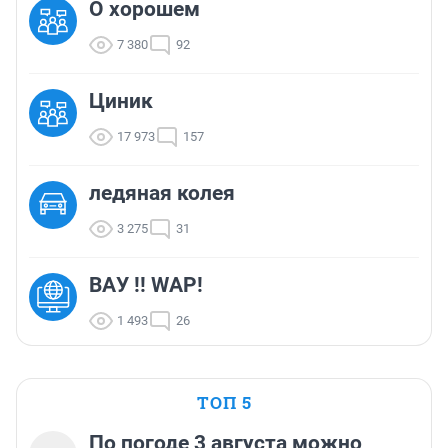
О хорошем
7 380
92
Циник
17 973
157
ледяная колея
3 275
31
ВАУ !! WAP!
1 493
26
ТОП 5
По погоде 3 августа можно