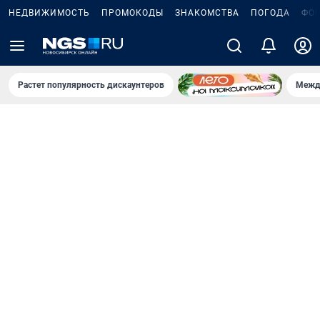
НЕДВИЖИМОСТЬ
ПРОМОКОДЫ
ЗНАКОМСТВА
ПОГОДА
ФО
Растет популярность дискаунтеров
Межд