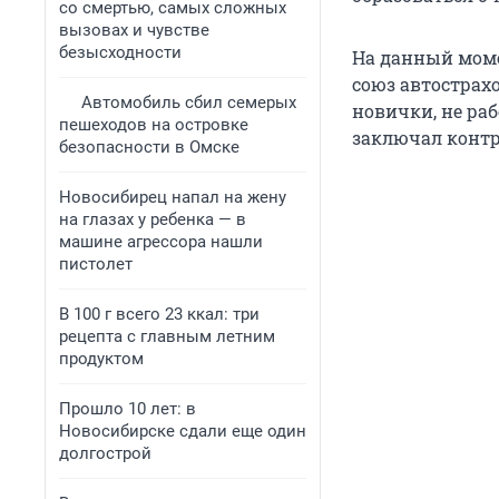
со смертью, самых сложных
вызовах и чувстве
безысходности
На данный моме
союз автострахо
Автомобиль сбил семерых
новички, не раб
пешеходов на островке
заключал контр
безопасности в Омске
Новосибирец напал на жену
на глазах у ребенка — в
машине агрессора нашли
пистолет
В 100 г всего 23 ккал: три
рецепта с главным летним
продуктом
Прошло 10 лет: в
Новосибирске сдали еще один
долгострой