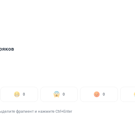
ряков
0
0
0
ыделите фрагмент и нажмите Ctrl+Enter