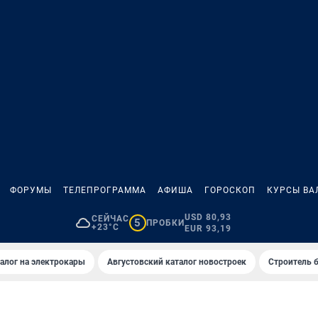
ФОРУМЫ
ТЕЛЕПРОГРАММА
АФИША
ГОРОСКОП
КУРСЫ ВА
USD 80,93
СЕЙЧАС
5
ПРОБКИ
+23°C
EUR 93,19
алог на электрокары
Августовский каталог новостроек
Строитель б