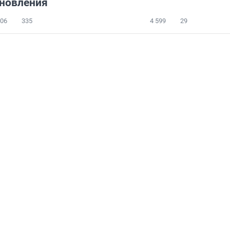
новления
406
335
4 599
29