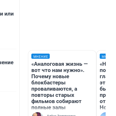
и или
МНЕНИЕ
МНЕНИ
чение
«Аналоговая жизнь —
«Нико
вот что нам нужно».
побед
Почему новые
главн
блокбастеры
этого
проваливаются, а
бьет 
повторы старых
прока
фильмов собирают
отзыв
полные залы
Нолан
Алёна Золотухина