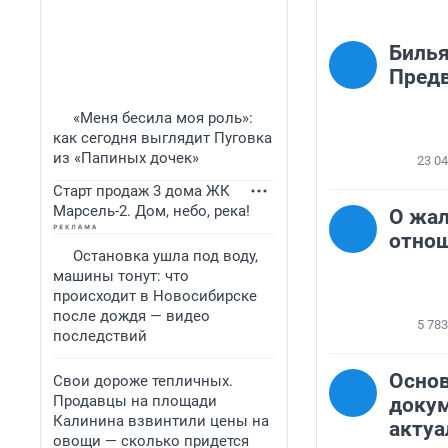
Билья
Предв
«Меня бесила моя роль»:
как сегодня выглядит Пуговка
из «Папиных дочек»
23 0
Старт продаж 3 дома ЖК
Марсель-2. Дом, небо, река!
О жал
отнош
Остановка ушла под воду,
машины тонут: что
происходит в Новосибирске
после дождя — видео
5 783
последствий
Осно
Свои дороже тепличных.
Продавцы на площади
доку
Калинина взвинтили цены на
акту
овощи — сколько придется