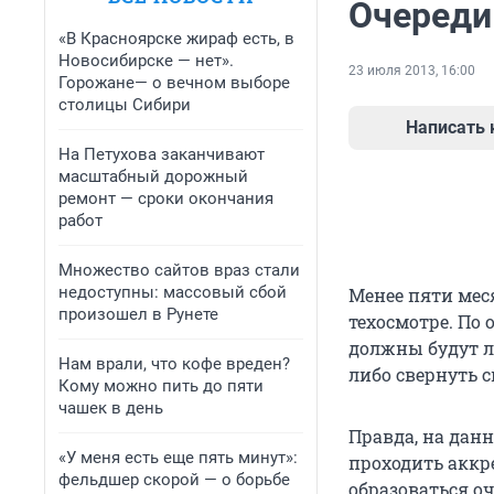
Очереди
«В Красноярске жираф есть, в
Новосибирске — нет».
23 июля 2013, 16:00
Горожане— о вечном выборе
столицы Сибири
Написать
На Петухова заканчивают
масштабный дорожный
ремонт — сроки окончания
работ
Множество сайтов враз стали
недоступны: массовый сбой
Менее пяти мес
произошел в Рунете
техосмотре. По
должны будут л
Нам врали, что кофе вреден?
либо свернуть с
Кому можно пить до пяти
чашек в день
Правда, на данн
«У меня есть еще пять минут»:
проходить аккре
фельдшер скорой — о борьбе
образоваться оч