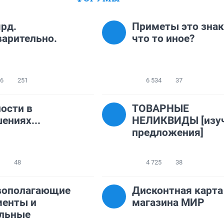
рд.
Приметы это знак
арительно.
что то иное?
46
251
6 534
37
ости в
ТОВАРНЫЕ
ениях...
НЕЛИКВИДЫ [изу
предложения]
48
4 725
38
вополагающие
Дисконтная карта
менты и
магазина МИР
альные