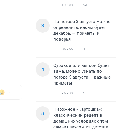
137 801
34
По погоде 3 августа можно
3
определить, каким будет
декабрь, — приметы и
поверья
86 755
11
Суровой или мягкой будет
4
зима, можно узнать по
погоде 5 августа — важные
приметы
0
76 738
12
Пирожное «Картошка»:
5
классический рецепт в
домашних условиях с тем
самым вкусом из детства