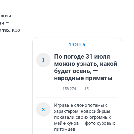
йский
яч –
тех, кто
ТОП 5
По погоде 31 июля
1
можно узнать, какой
будет осень, —
народные приметы
158 274
15
Игривые слонопотамы с
2
характером: новосибирцы
показали своих огромных
мейн-кунов — фото суровых
питомцев