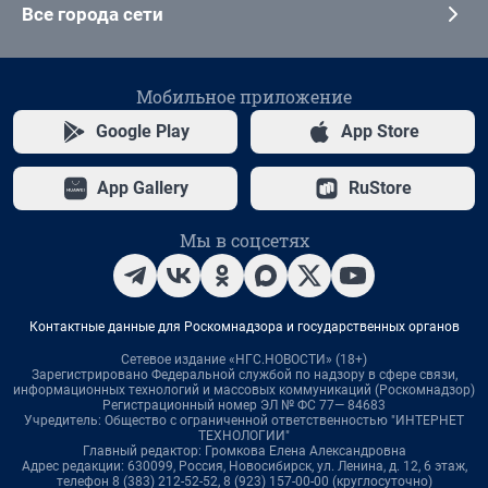
Все города сети
Мобильное приложение
Google Play
App Store
App Gallery
RuStore
Мы в соцсетях
Контактные данные для Роскомнадзора и государственных органов
Сетевое издание «НГС.НОВОСТИ» (18+)
Зарегистрировано Федеральной службой по надзору в сфере связи,
информационных технологий и массовых коммуникаций (Роскомнадзор)
Регистрационный номер ЭЛ № ФС 77— 84683
Учредитель: Общество с ограниченной ответственностью "ИНТЕРНЕТ
ТЕХНОЛОГИИ"
Главный редактор: Громкова Елена Александровна
Адрес редакции: 630099, Россия, Новосибирск, ул. Ленина, д. 12, 6 этаж,
телефон 8 (383) 212-52-52, 8 (923) 157-00-00 (круглосуточно)