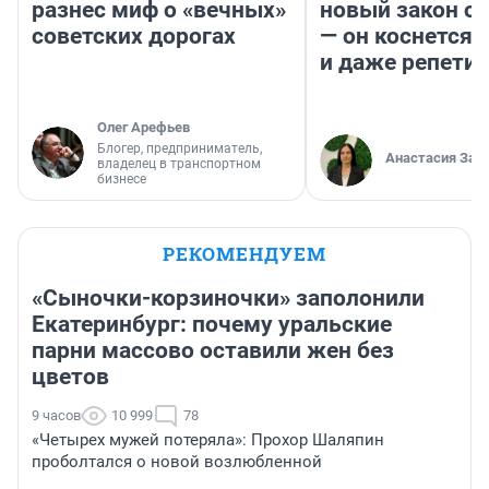
разнес миф о «вечных»
новый закон о 
советских дорогах
— он коснется 
и даже репети
Олег Арефьев
Блогер, предприниматель,
Анастасия Зав
владелец в транспортном
бизнесе
РЕКОМЕНДУЕМ
«Сыночки-корзиночки» заполонили
Екатеринбург: почему уральские
парни массово оставили жен без
цветов
9 часов
10 999
78
«Четырех мужей потеряла»: Прохор Шаляпин
проболтался о новой возлюбленной