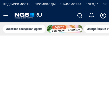
НЕДВИЖИМОСТЬ
ПРОМОКОДЫ
ЗНАКОМСТВА
ПОГОДА
ФО
Жёсткая соседская драка
Застройщики V