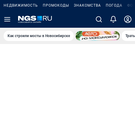
НЕДВИЖИМОСТЬ
ПРОМОКОДЫ
ЗНАКОМСТВА
ПОГОДА
ФО
Как строили мосты в Новосибирске
Траты