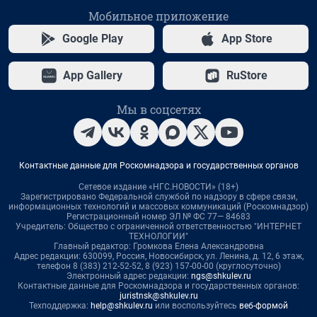
Мобильное приложение
Google Play
App Store
App Gallery
RuStore
Мы в соцсетях
Контактные данные для Роскомнадзора и государственных органов
Сетевое издание «НГС.НОВОСТИ» (18+)
Зарегистрировано Федеральной службой по надзору в сфере связи,
информационных технологий и массовых коммуникаций (Роскомнадзор)
Регистрационный номер ЭЛ № ФС 77— 84683
Учредитель: Общество с ограниченной ответственностью "ИНТЕРНЕТ
ТЕХНОЛОГИИ"
Главный редактор: Громкова Елена Александровна
Адрес редакции: 630099, Россия, Новосибирск, ул. Ленина, д. 12, 6 этаж,
телефон 8 (383) 212-52-52, 8 (923) 157-00-00 (круглосуточно)
Электронный адрес редакции:
ngs@shkulev.ru
Контактные данные для Роскомнадзора и государственных органов:
juristnsk@shkulev.ru
Техподдержка:
help@shkulev.ru
или воспользуйтесь
веб-формой