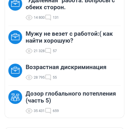
"Удаленная" работа. Вопросы с
обеих сторон.
14 800
131
Мужу не везет с работой:( как
найти хорошую?
21 328
57
Возрастная дискриминация
28 795
55
Дозор глобального потепления
(часть 5)
35 431
659