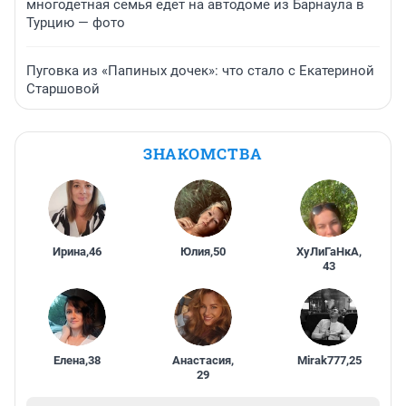
многодетная семья едет на автодоме из Барнаула в
Турцию — фото
Пуговка из «Папиных дочек»: что стало с Екатериной
Старшовой
ЗНАКОМСТВА
Ирина
,
46
Юлия
,
50
ХуЛиГаНкА
,
43
Елена
,
38
Анастасия
,
Mirak777
,
25
29