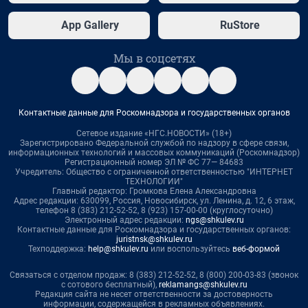
App Gallery
RuStore
Мы в соцсетях
Контактные данные для Роскомнадзора и государственных органов
Сетевое издание «НГС.НОВОСТИ» (18+)
Зарегистрировано Федеральной службой по надзору в сфере связи,
информационных технологий и массовых коммуникаций (Роскомнадзор)
Регистрационный номер ЭЛ № ФС 77— 84683
Учредитель: Общество с ограниченной ответственностью "ИНТЕРНЕТ
ТЕХНОЛОГИИ"
Главный редактор: Громкова Елена Александровна
Адрес редакции: 630099, Россия, Новосибирск, ул. Ленина, д. 12, 6 этаж,
телефон 8 (383) 212-52-52, 8 (923) 157-00-00 (круглосуточно)
Электронный адрес редакции:
ngs@shkulev.ru
Контактные данные для Роскомнадзора и государственных органов:
juristnsk@shkulev.ru
Техподдержка:
help@shkulev.ru
или воспользуйтесь
веб-формой
Связаться с отделом продаж: 8 (383) 212-52-52, 8 (800) 200-03-83 (звонок
с сотового бесплатный),
reklamangs@shkulev.ru
Редакция сайта не несет ответственности за достоверность
информации, содержащейся в рекламных объявлениях.