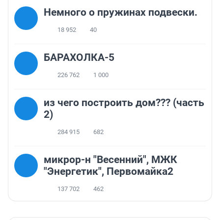
Немного о пружинах подвески.
18 952
40
БАРАХОЛКА-5
226 762
1 000
из чего построить дом??? (часть
2)
284 915
682
микрор-н "Весенний", МЖК
"Энергетик", Первомайка2
137 702
462