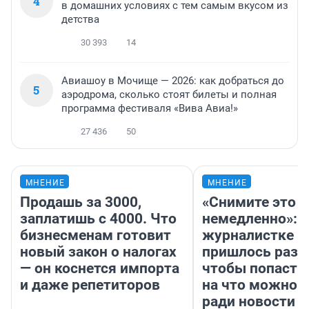
4
в домашних условиях с тем самым вкусом из
детства
30 393
14
Авиашоу в Мочище — 2026: как добраться до
5
аэродрома, сколько стоят билеты и полная
программа фестиваля «Вива Авиа!»
27 436
50
МНЕНИЕ
МНЕНИЕ
Продашь за 3000,
«Снимите это
заплатишь с 4000. Что
немедленно»:
бизнесменам готовит
журналистке Н
новый закон о налогах
пришлось разд
— он коснется импорта
чтобы попасть 
и даже репетиторов
на что можно 
ради новости