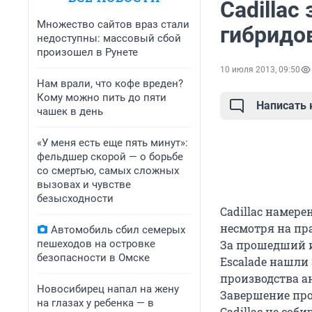
Cadillac
Множество сайтов враз стали
гибридов
недоступны: массовый сбой
произошел в Рунете
10 июля 2013, 09:50
Нам врали, что кофе вреден?
Кому можно пить до пяти
Написать
чашек в день
«У меня есть еще пять минут»:
фельдшер скорой — о борьбе
со смертью, самых сложных
вызовах и чувстве
безысходности
Cadillac намере
несмотря на пра
Автомобиль сбил семерых
пешеходов на островке
За прошедший и
безопасности в Омске
Escalade нашли 
производства ан
Новосибирец напал на жену
Завершение прои
на глазах у ребенка — в
Cadillac не соб