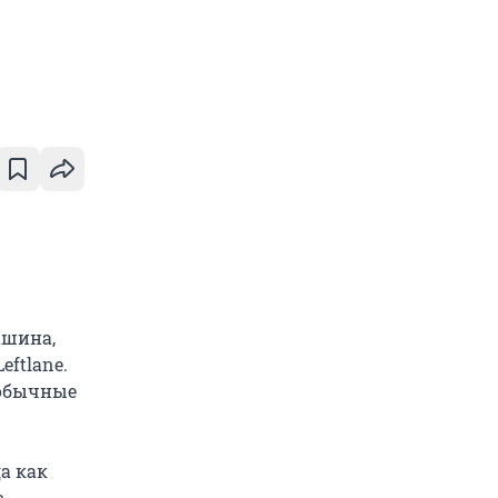
ашина,
eftlane.
 обычные
а как
с