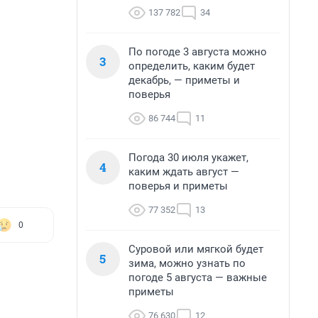
137 782
34
По погоде 3 августа можно
3
определить, каким будет
декабрь, — приметы и
поверья
86 744
11
Погода 30 июля укажет,
4
каким ждать август —
поверья и приметы
77 352
13
0
Суровой или мягкой будет
5
зима, можно узнать по
погоде 5 августа — важные
приметы
76 630
12