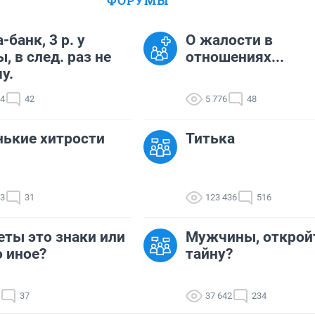
ФОРУМЫ
-банк, 3 р. у
О жалости в
, в след. раз не
отношениях...
у.
94
42
5 776
48
ькие хитрости
Титька
43
31
123 436
516
ты это знаки или
Мужчины, открой
о иное?
тайну?
37
37 642
234