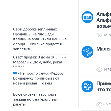
Альфа
Альфы
возьм
Свои дороже тепличных.
Продавцы на площади
12 3
Калинина взвинтили цены на
овощи — сколько придется
Мален
заплатить
Старт продаж 3 дома ЖК
Марсель-2. Дом, небо, река!
14 7
«Не просто слух»: Федору
Бондарчуку приписывают
Приме
новый роман — с кем
что т
Воют сирены, аэропорты
закрывают: на Урал летят
ракеты
6 502