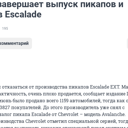
 завершает выпуск пикапов и
 Escalade
195
 комментарий
н отказаться от производства пикапов Escalade EXT. М
ктичность, очень плохо продается, сообщает издание L
юнь было продано всего 1159 автомобилей, тогда как
3827 покупателей. До этого производитель уже снял с
алог пикапа Escalade от Chevrolet – модель Avalanche.
зводства Chevrolet отметил специальной серией, тогд
ирается выпускать никаких спецверсий перед снятием 