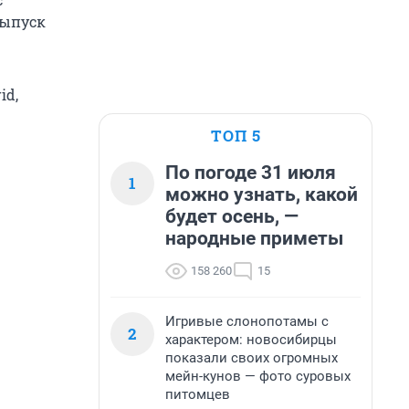
выпуск
id,
ТОП 5
По погоде 31 июля
1
можно узнать, какой
будет осень, —
народные приметы
158 260
15
Игривые слонопотамы с
2
характером: новосибирцы
показали своих огромных
мейн-кунов — фото суровых
питомцев