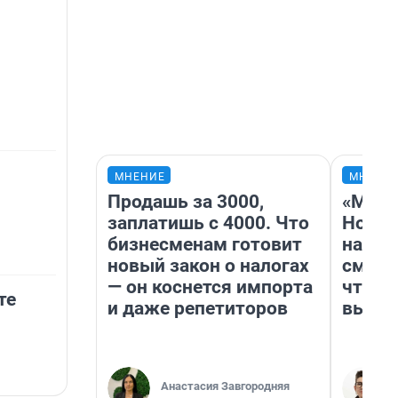
МНЕНИЕ
МНЕНИ
Продашь за 3000,
«Мы в
заплатишь с 4000. Что
Нолан
бизнесменам готовит
настр
новый закон о налогах
смотр
— он коснется импорта
чтобы
те
и даже репетиторов
выгля
Анастасия Завгородняя