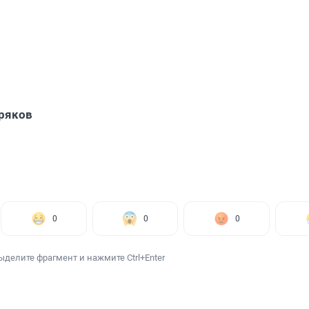
ряков
0
0
0
ыделите фрагмент и нажмите Ctrl+Enter