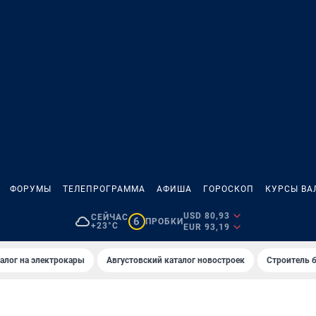
ФОРУМЫ
ТЕЛЕПРОГРАММА
АФИША
ГОРОСКОП
КУРСЫ ВА
USD 80,93
СЕЙЧАС
6
ПРОБКИ
+23°C
EUR 93,19
алог на электрокары
Августовский каталог новостроек
Строитель б