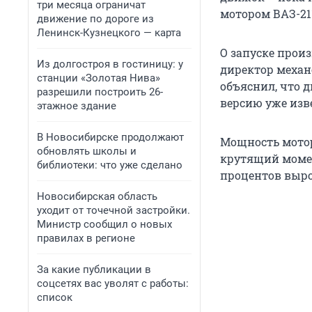
три месяца ограничат
мотором ВАЗ-211
движение по дороге из
Ленинск-Кузнецкого — карта
О запуске прои
Из долгостроя в гостиницу: у
директор механ
станции «Золотая Нива»
объяснил, что 
разрешили построить 26-
версию уже изве
этажное здание
В Новосибирске продолжают
Мощность мотор
обновлять школы и
крутящий момент
библиотеки: что уже сделано
процентов выро
Новосибирская область
уходит от точечной застройки.
Министр сообщил о новых
правилах в регионе
За какие публикации в
соцсетях вас уволят с работы:
список