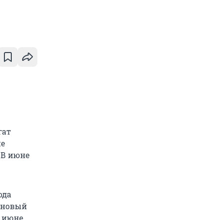
гат
ие
 В июне
ода
т новый
в июне