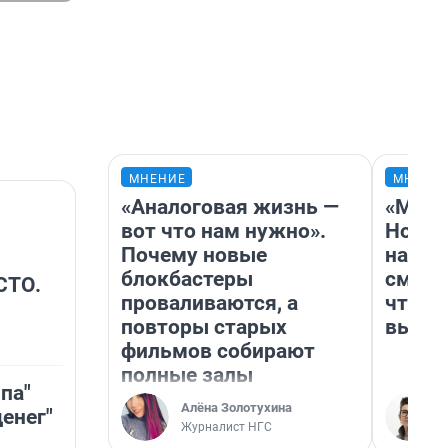
МНЕНИЕ
МНЕНИ
«Аналоговая жизнь —
«Мы в
вот что нам нужно».
Нолан
Почему новые
настр
блокбастеры
смотр
СТО.
проваливаются, а
чтобы
повторы старых
выгля
фильмов собирают
полные залы
па"
Алёна Золотухина
енег"
Журналист НГС