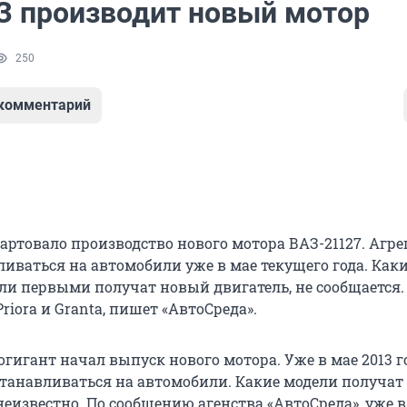
 производит новый мотор
250
 комментарий
артовало производство нового мотора ВАЗ-21127. Агре
ливаться на автомобили уже в мае текущего года. Как
ли первыми получат новый двигатель, не сообщается.
riora и Granta, пишет «АвтоСреда».
гигант начал выпуск нового мотора. Уже в мае 2013 г
устанавливаться на автомобили. Какие модели получа
неизвестно. По сообщению агенства «АвтоСреда», уже 