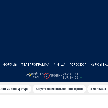
ФОРУМЫ
ТЕЛЕПРОГРАММА
АФИША
ГОРОСКОП
КУРСЫ ВА
USD 81,41
СЕЙЧАС
7
ПРОБКИ
+24°C
EUR 94,06
ики VS прокуратура
Августовский каталог новостроек
5 молодых н