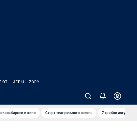
ЛЮТ
ИГРЫ
ZODY
овосибирцев в кино
Старт театрального сезона
7 грибов августа