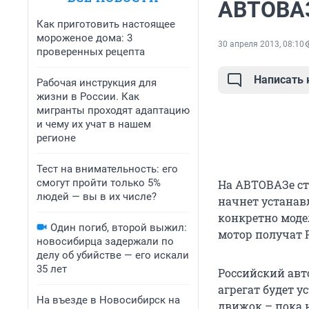
АВТОВАЗ
Как приготовить настоящее
мороженое дома: 3
30 апреля 2013, 08:10
проверенных рецепта
Написать
Рабочая инструкция для
жизни в России. Как
мигранты проходят адаптацию
и чему их учат в нашем
регионе
Тест на внимательность: его
смогут пройти только 5%
На АВТОВАЗе ст
людей — вы в их числе?
начнет устанав
конкретно моде
Один погиб, второй выжил:
мотор получат P
новосибирца задержали по
делу об убийстве — его искали
35 лет
Российский авто
агрегат будет 
На въезде в Новосибирск на
движок – пока 