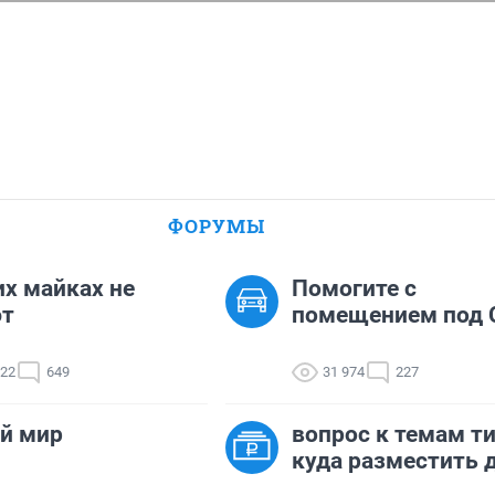
ФОРУМЫ
их майках не
Помогите с
ют
помещением под 
422
649
31 974
227
й мир
вопрос к темам ти
куда разместить д