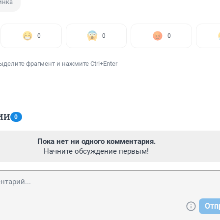
инка
0
0
0
ыделите фрагмент и нажмите Ctrl+Enter
ИИ
0
Пока нет ни одного комментария.
Начните обсуждение первым!
Отп