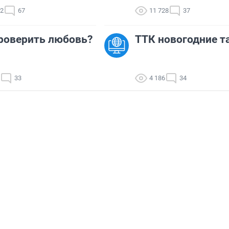
82
67
11 728
37
роверить любовь?
ТТК новогодние 
33
4 186
34