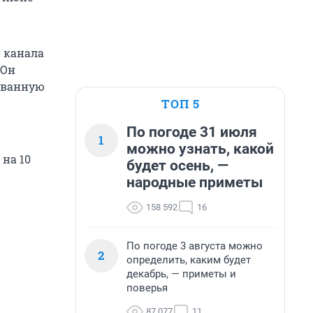
о канала
 Он
вованную
ТОП 5
По погоде 31 июля
1
й
можно узнать, какой
 на 10
будет осень, —
народные приметы
158 592
16
По погоде 3 августа можно
2
определить, каким будет
декабрь, — приметы и
поверья
87 077
11