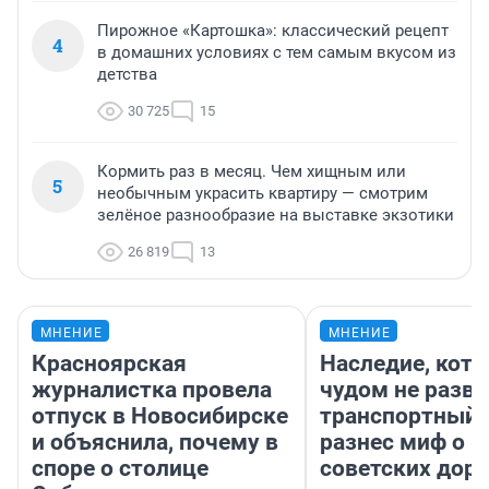
Пирожное «Картошка»: классический рецепт
4
в домашних условиях с тем самым вкусом из
детства
30 725
15
Кормить раз в месяц. Чем хищным или
5
необычным украсить квартиру — смотрим
зелёное разнообразие на выставке экзотики
26 819
13
МНЕНИЕ
МНЕНИЕ
Красноярская
Наследие, кото
журналистка провела
чудом не разва
отпуск в Новосибирске
транспортный 
и объяснила, почему в
разнес миф о 
споре о столице
советских доро