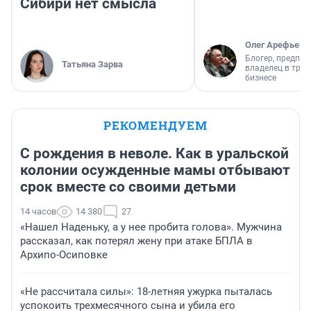
Сибири нет смысла
Олег Арефьев
Блогер, предпри
Татьяна Зарва
владелец в тра
бизнесе
РЕКОМЕНДУЕМ
С рождения в неволе. Как в уральской
колонии осужденные мамы отбывают
срок вместе со своими детьми
14 часов
14 380
27
«Нашел Наденьку, а у нее пробита голова». Мужчина
рассказал, как потерял жену при атаке БПЛА в
Архипо-Осиповке
«Не рассчитала силы»: 18-летняя ужурка пыталась
успокоить трехмесячного сына и убила его