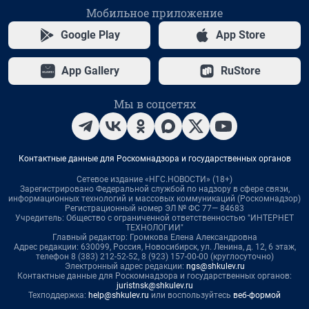
Мобильное приложение
Google Play
App Store
App Gallery
RuStore
Мы в соцсетях
Контактные данные для Роскомнадзора и государственных органов
Сетевое издание «НГС.НОВОСТИ» (18+)
Зарегистрировано Федеральной службой по надзору в сфере связи,
информационных технологий и массовых коммуникаций (Роскомнадзор)
Регистрационный номер ЭЛ № ФС 77— 84683
Учредитель: Общество с ограниченной ответственностью "ИНТЕРНЕТ
ТЕХНОЛОГИИ"
Главный редактор: Громкова Елена Александровна
Адрес редакции: 630099, Россия, Новосибирск, ул. Ленина, д. 12, 6 этаж,
телефон 8 (383) 212-52-52, 8 (923) 157-00-00 (круглосуточно)
Электронный адрес редакции:
ngs@shkulev.ru
Контактные данные для Роскомнадзора и государственных органов:
juristnsk@shkulev.ru
Техподдержка:
help@shkulev.ru
или воспользуйтесь
веб-формой