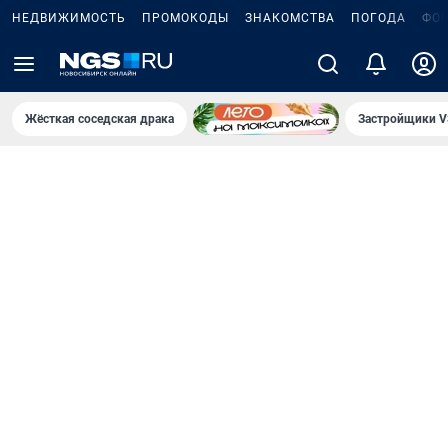
НЕДВИЖИМОСТЬ
ПРОМОКОДЫ
ЗНАКОМСТВА
ПОГОДА
ФО
Жёсткая соседская драка
Застройщики V