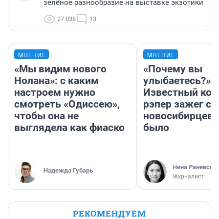
зелёное разнообразие на выставке экзотики
27 038
13
МНЕНИЕ
МНЕНИЕ
«Мы видим нового
«Почему вы
Нолана»: с каким
улыбаетесь?»
настроем нужно
Известный кор
смотреть «Одиссею»,
рэпер зажег с 
чтобы она не
новосибирцев: 
выглядела как фиаско
было
Нина Раневска
Надежда Губарь
Журналист
РЕКОМЕНДУЕМ