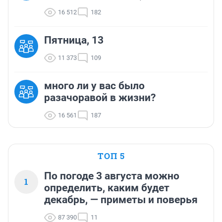
16 512
182
Пятница, 13
11 373
109
много ли у вас было
разачоравой в жизни?
16 561
187
ТОП 5
По погоде 3 августа можно
1
определить, каким будет
декабрь, — приметы и поверья
87 390
11