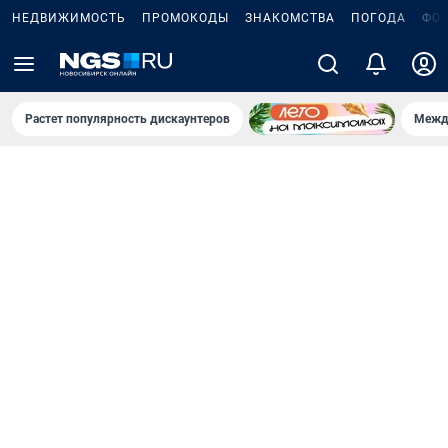
НЕДВИЖИМОСТЬ
ПРОМОКОДЫ
ЗНАКОМСТВА
ПОГОДА
ФО
Растет популярность дискаунтеров
Межд