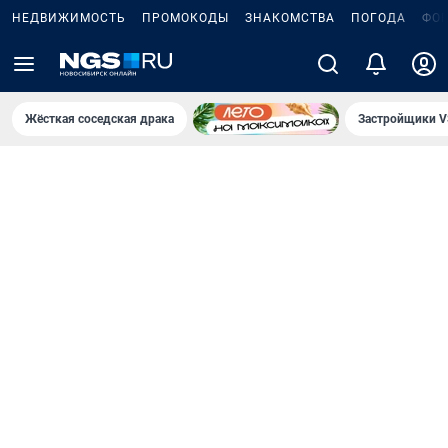
НЕДВИЖИМОСТЬ
ПРОМОКОДЫ
ЗНАКОМСТВА
ПОГОДА
ФО
Жёсткая соседская драка
Застройщики V