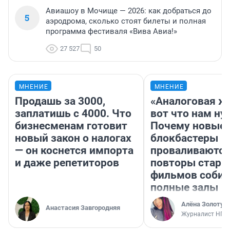
Авиашоу в Мочище — 2026: как добраться до
5
аэродрома, сколько стоят билеты и полная
программа фестиваля «Вива Авиа!»
27 527
50
МНЕНИЕ
МНЕНИЕ
Продашь за 3000,
«Аналоговая ж
заплатишь с 4000. Что
вот что нам ну
бизнесменам готовит
Почему новые
новый закон о налогах
блокбастеры
— он коснется импорта
проваливаются,
и даже репетиторов
повторы стары
фильмов соби
полные залы
Алёна Золотух
Анастасия Завгородняя
Журналист НГС