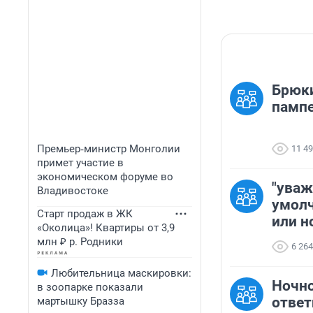
Брюки
памп
Премьер‑министр Монголии
11 4
примет участие в
экономическом форуме во
"уваж
Владивостоке
умол
Старт продаж в ЖК
или н
«Околица»! Квартиры от 3,9
млн ₽ р. Родники
6 264
Любительница маскировки:
Ночно
в зоопарке показали
ответ
мартышку Бразза