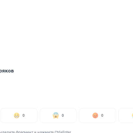
ряков
0
0
0
ыделите фрагмент и нажмите Ctrl+Enter