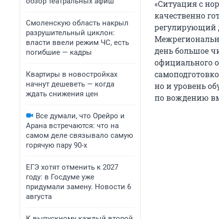
обзор театральных афиш
«Ситуация с но
качественно го
Смоленскую область накрыл
регулирующий д
разрушительный циклон:
Межрегиональн
власти ввели режим ЧС, есть
день большое ч
погибшие — кадры
официального о
самоподготовко
Квартиры в новостройках
начнут дешеветь — когда
но и уровень об
ждать снижения цен
по вождению вм
Все думали, что Орейро и
Арана встречаются: что на
самом деле связывало самую
горячую пару 90-х
ЕГЭ хотят отменить к 2027
году: в Госдуме уже
придумали замену. Новости 6
августа
К выпускному каждый второй