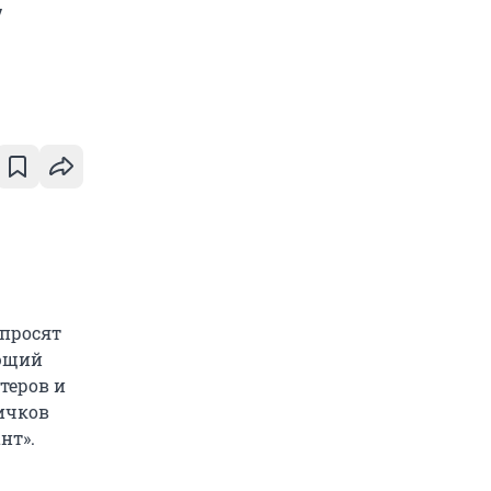
у
 просят
ующий
теров и
ичков
нт».