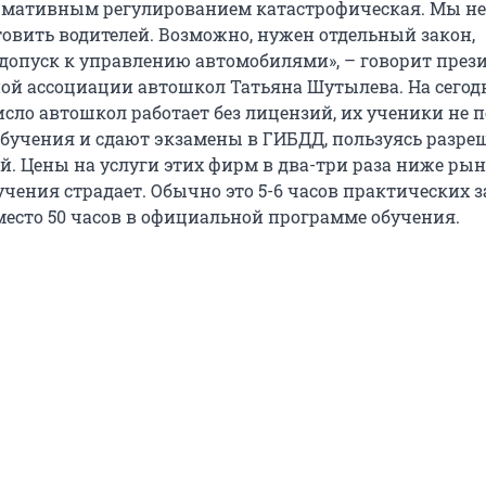
рмативным регулированием катастрофическая. Мы н
товить водителей. Возможно, нужен отдельный закон,
опуск к управлению автомобилями», – говорит през
ой ассоциации автошкол Татьяна Шутылева. На сего
исло автошкол работает без лицензий, их ученики не 
бучения и сдают экзамены в ГИБДД, пользуясь разре
й. Цены на услуги этих фирм в два-три раза ниже ры
учения страдает. Обычно это 5-6 часов практических 
есто 50 часов в официальной программе обучения.