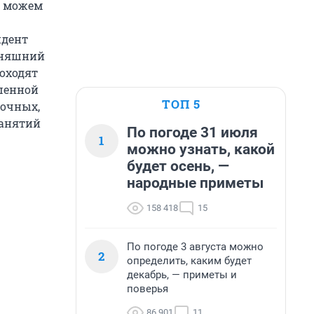
е можем
идент
дняшний
походят
шенной
ТОП 5
ночных,
занятий
По погоде 31 июля
1
можно узнать, какой
будет осень, —
народные приметы
158 418
15
По погоде 3 августа можно
2
определить, каким будет
декабрь, — приметы и
поверья
86 901
11