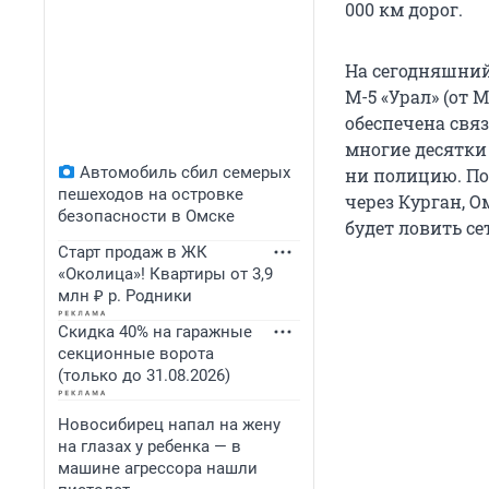
000 км дорог.
На сегодняшний
М-5 «Урал» (от 
обеспечена свя
многие десятки
Автомобиль сбил семерых
ни полицию. По 
пешеходов на островке
через Курган, О
безопасности в Омске
будет ловить се
Старт продаж в ЖК
«Околица»! Квартиры от 3,9
млн ₽ р. Родники
Скидка 40% на гаражные
секционные ворота
(только до 31.08.2026)
Новосибирец напал на жену
на глазах у ребенка — в
машине агрессора нашли