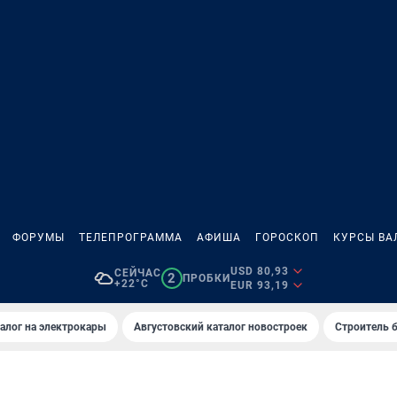
ФОРУМЫ
ТЕЛЕПРОГРАММА
АФИША
ГОРОСКОП
КУРСЫ ВА
USD 80,93
СЕЙЧАС
2
ПРОБКИ
+22°C
EUR 93,19
алог на электрокары
Августовский каталог новостроек
Строитель б