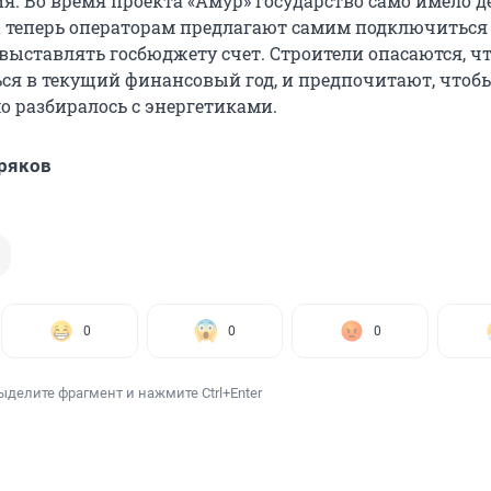
. Во время проекта «Амур» государство само имело де
а теперь операторам предлагают самим подключиться 
выставлять госбюджету счет. Строители опасаются, чт
ся в текущий финансовый год, и предпочитают, чтоб
о разбиралось с энергетиками.
ряков
0
0
0
ыделите фрагмент и нажмите Ctrl+Enter