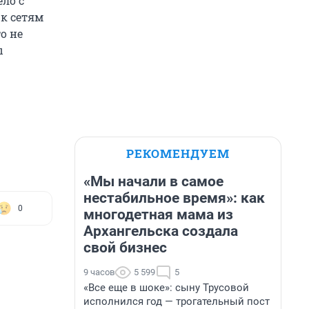
ло с
к сетям
о не
ы
РЕКОМЕНДУЕМ
«Мы начали в самое
нестабильное время»: как
0
многодетная мама из
Архангельска создала
свой бизнес
9 часов
5 599
5
«Все еще в шоке»: сыну Трусовой
исполнился год — трогательный пост