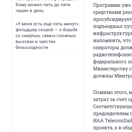
Программа уже 
Кому можно пить до пяти
чашек в день
средствами реа
просубсидирует
«У меня есть еще пять минут»:
подъездных пут
фельдшер скорой — о борьбе
инфраструктур
со смертью, самых сложных
напомнить, что
вызовах и чувстве
операторы дол
безысходности
радиотелефонно
федерального зн
Министерству с
должны Минтра
Помимо этого, 
затрат за счет 
Соответствующе
председателем 
ИАА TelecomDail
проекта, а в об