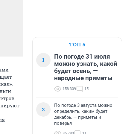
ТОП 5
По погоде 31 июля
1
можно узнать, какой
иями
будет осень, —
бщает
народные приметы
кал»,
158 309
15
еньги
метров
ланируют
По погоде 3 августа можно
2
определить, каким будет
декабрь, — приметы и
ля
поверья
86 783
11