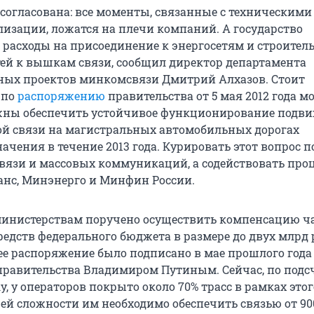
согласована: все моменты, связанные с техническими
лизации, ложатся на плечи компаний. А государство
 расходы на присоединение к энергосетям и строител
ей к вышкам связи, сообщил директор департамента
ных проектов минкомсвязи Дмитрий Алхазов. Стоит
 по
распоряжению
правительства от 5 мая 2012 года 
жны обеспечить устойчивое функционирование подв
й связи на магистральных автомобильных дорогах
ачения в течение 2013 года. Курировать этот вопрос 
вязи и массовых коммуникаций, а содействовать проц
нс, Минэнерго и Минфин России.
министерствам поручено осуществить компенсацию ч
средств федерального бюджета в размере до двух млрд 
е распоряжение было подписано в мае прошлого года
правительства Владимиром Путиным. Сейчас, по подс
y, у операторов покрыто около 70% трасс в рамках этог
щей сложности им необходимо обеспечить связью от 900