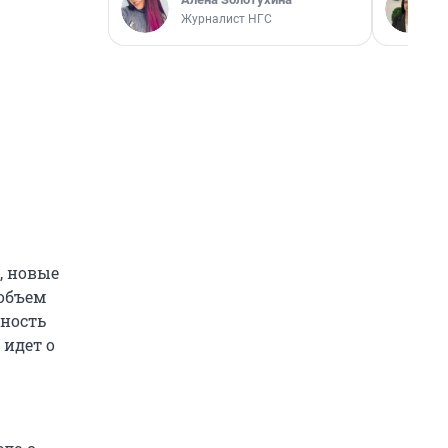
Журналист НГС
, новые
объем
нность
 идет о