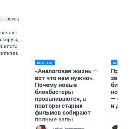
, трасса
)
означают
 скорую,
ябинска
обильник
МНЕНИЕ
МНЕНИ
«Аналоговая жизнь —
Прода
вот что нам нужно».
запла
Почему новые
бизне
блокбастеры
новый
проваливаются, а
— он 
повторы старых
и даж
фильмов собирают
полные залы
Алёна Золотухина