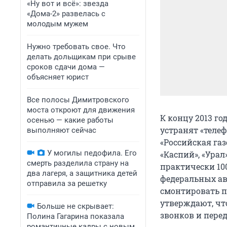
«Ну вот и всё»: звезда
«Дома-2» развелась с
молодым мужем
Нужно требовать свое. Что
делать дольщикам при срыве
сроков сдачи дома —
объясняет юрист
Все полосы Димитровского
моста откроют для движения
К концу 2013 г
осенью — какие работы
устранят «теле
выполняют сейчас
«Российская газ
У могилы педофила. Его
«Каспий», «Урал
смерть разделила страну на
практически 10
два лагеря, а защитника детей
федеральных ав
отправила за решетку
смонтировать по
утверждают, чт
Больше не скрывает:
звонков и пере
Полина Гагарина показала
романтичные кадры с новым