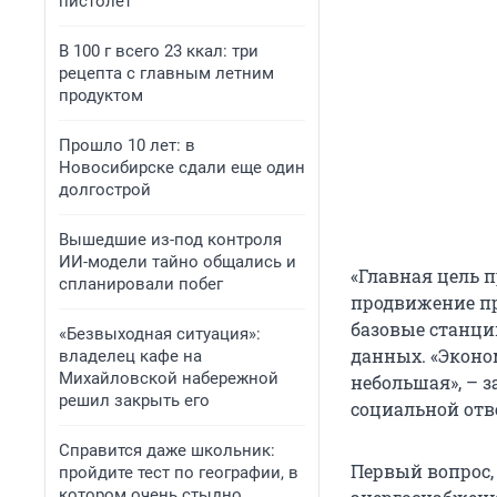
пистолет
В 100 г всего 23 ккал: три
рецепта с главным летним
продуктом
Прошло 10 лет: в
Новосибирске сдали еще один
долгострой
Вышедшие из-под контроля
ИИ-модели тайно общались и
«Главная цель 
спланировали побег
продвижение пр
базовые станци
«Безвыходная ситуация»:
данных. «Эконо
владелец кафе на
Михайловской набережной
небольшая», – з
решил закрыть его
социальной отв
Справится даже школьник:
Первый вопрос,
пройдите тест по географии, в
котором очень стыдно