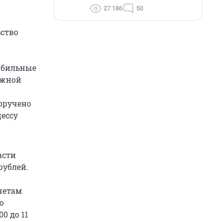
27 186
50
ьство
мобильные
ижной
поручено
ессу
асти
рублей.
четам
о
0 до 11