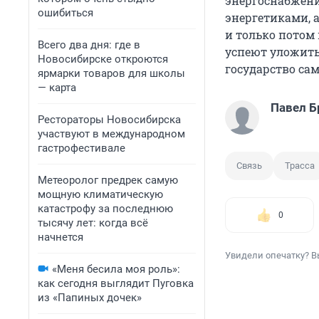
энергоснабжения
ошибиться
энергетиками, 
и только потом 
Всего два дня: где в
успеют уложить
Новосибирске откроются
государство сам
ярмарки товаров для школы
— карта
Павел Б
Рестораторы Новосибирска
участвуют в международном
гастрофестивале
Связь
Трасса
Метеоролог предрек самую
мощную климатическую
катастрофу за последнюю
0
тысячу лет: когда всё
начнется
Увидели опечатку? В
«Меня бесила моя роль»:
как сегодня выглядит Пуговка
из «Папиных дочек»