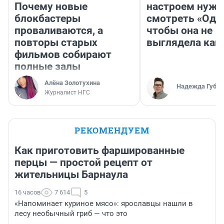
Почему новые
настроем нужн
блокбастеры
смотреть «Оди
проваливаются, а
чтобы она не
повторы старых
выглядела как
фильмов собирают
полные залы
Алёна Золотухина
Надежда Губар
Журналист НГС
РЕКОМЕНДУЕМ
Как приготовить фаршированные
перцы — простой рецепт от
жительницы Барнаула
16 часов
7 614
5
«Напоминает куриное мясо»: ярославцы нашли в
лесу необычный гриб — что это