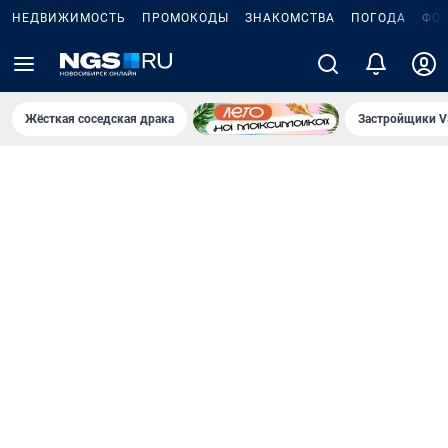
НЕДВИЖИМОСТЬ
ПРОМОКОДЫ
ЗНАКОМСТВА
ПОГОДА
ФО
Жёсткая соседская драка
Застройщики V