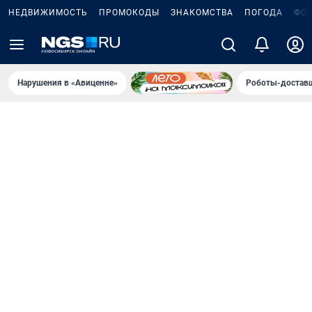
НЕДВИЖИМОСТЬ
ПРОМОКОДЫ
ЗНАКОМСТВА
ПОГОДА
ФО
Нарушения в «Авиценне»
Роботы-доставщ