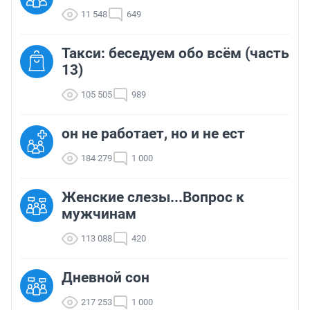
11 548
649
Такси: беседуем обо всём (часть
13)
105 505
989
он не работает, но и не ест
184 279
1 000
Женские слезы...Вопрос к
мужчинам
113 088
420
Дневной сон
217 253
1 000