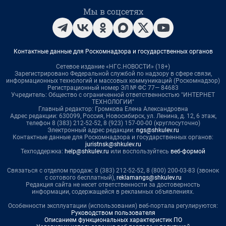
Мы в соцсетях
Контактные данные для Роскомнадзора и государственных органов
Сетевое издание «НГС.НОВОСТИ» (18+)
Зарегистрировано Федеральной службой по надзору в сфере связи,
информационных технологий и массовых коммуникаций (Роскомнадзор)
Регистрационный номер ЭЛ № ФС 77— 84683
Учредитель: Общество с ограниченной ответственностью "ИНТЕРНЕТ
ТЕХНОЛОГИИ"
Главный редактор: Громкова Елена Александровна
Адрес редакции: 630099, Россия, Новосибирск, ул. Ленина, д. 12, 6 этаж,
телефон 8 (383) 212-52-52, 8 (923) 157-00-00 (круглосуточно)
Электронный адрес редакции:
ngs@shkulev.ru
Контактные данные для Роскомнадзора и государственных органов:
juristnsk@shkulev.ru
Техподдержка:
help@shkulev.ru
или воспользуйтесь
веб-формой
Связаться с отделом продаж: 8 (383) 212-52-52, 8 (800) 200-03-83 (звонок
с сотового бесплатный),
reklamangs@shkulev.ru
Редакция сайта не несет ответственности за достоверность
информации, содержащейся в рекламных объявлениях.
Особенности эксплуатации (использования) веб-портала регулируются:
Руководством пользователя
Описанием функциональных характеристик ПО