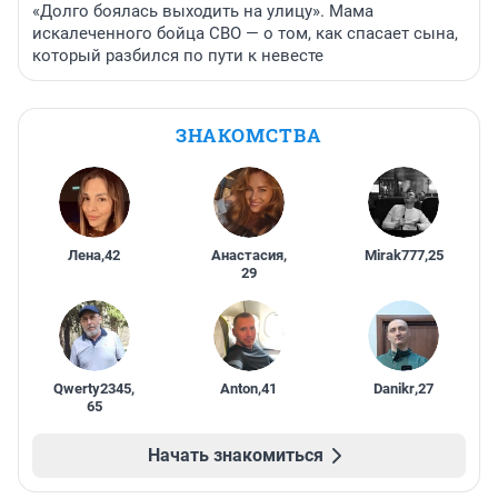
«Долго боялась выходить на улицу». Мама
искалеченного бойца СВО — о том, как спасает сына,
который разбился по пути к невесте
ЗНАКОМСТВА
Лена
,
42
Анастасия
,
Mirak777
,
25
29
Qwerty2345
,
Anton
,
41
Danikr
,
27
65
Начать знакомиться