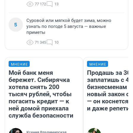
77 172
13
Суровой или мягкой будет зима, можно
5
узнать по погоде 5 августа — важные
приметы
71 345
10
МНЕНИЕ
МНЕНИЕ
Мой банк меня
Продашь за 300
бережет. Сибирячка
заплатишь с 40
хотела снять 200
бизнесменам г
тысяч рублей, чтобы
новый закон о 
погасить кредит — к
— он коснется 
ней домой приехала
и даже репети
служба безопасности
Ксения Владимирская