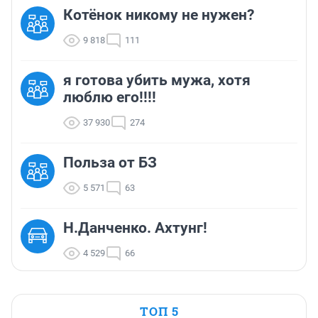
Котёнок никому не нужен?
9 818
111
я готова убить мужа, хотя
люблю его!!!!
37 930
274
Польза от БЗ
5 571
63
Н.Данченко. Ахтунг!
4 529
66
ТОП 5