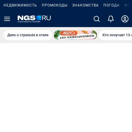
НЕДВИЖИМОСТЬ
ПРОМОКОДЫ
ЗНАКОМСТВА
ПОГОДА
ФО
Дело о стрельбе в отеле
Кто получает 13-