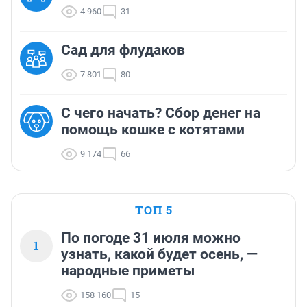
4 960
31
Сад для флудаков
7 801
80
С чего начать? Сбор денег на
помощь кошке с котятами
9 174
66
ТОП 5
По погоде 31 июля можно
1
узнать, какой будет осень, —
народные приметы
158 160
15