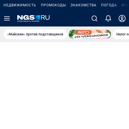
НЕДВИЖИМОСТЬ
ПРОМОКОДЫ
ЗНАКОМСТВА
ПОГОДА
ФО
«Майские» против подставщиков
Налог 