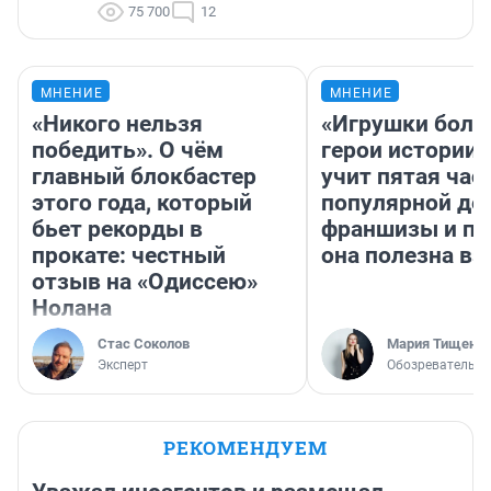
75 700
12
МНЕНИЕ
МНЕНИЕ
«Никого нельзя
«Игрушки боль
победить». О чём
герои истории»
главный блокбастер
учит пятая час
этого года, который
популярной де
бьет рекорды в
франшизы и п
прокате: честный
она полезна в
отзыв на «Одиссею»
Нолана
Стас Соколов
Мария Тищенк
Эксперт
Обозреватель
РЕКОМЕНДУЕМ