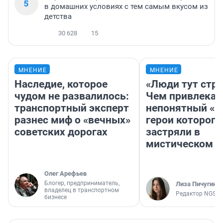
5
в домашних условиях с тем самым вкусом из
детства
30 628
15
МНЕНИЕ
МНЕНИЕ
Наследие, которое
«Люди тут стр
чудом не развалилось:
Чем привлекае
транспортный эксперт
непонятный «Н
разнес миф о «вечных»
герои которого
советских дорогах
застряли в
мистическом о
Олег Арефьев
Блогер, предприниматель,
Лиза Пичугина
владелец в транспортном
Редактор NGS.R
бизнесе