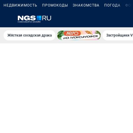
НЕДВИЖИМОСТЬ
ПРОМОКОДЫ
ЗНАКОМСТВА
ПОГОДА
ФО
Жёсткая соседская драка
Застройщики V