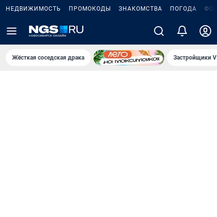
НЕДВИЖИМОСТЬ
ПРОМОКОДЫ
ЗНАКОМСТВА
ПОГОДА
ФО
Жёсткая соседская драка
Застройщики V