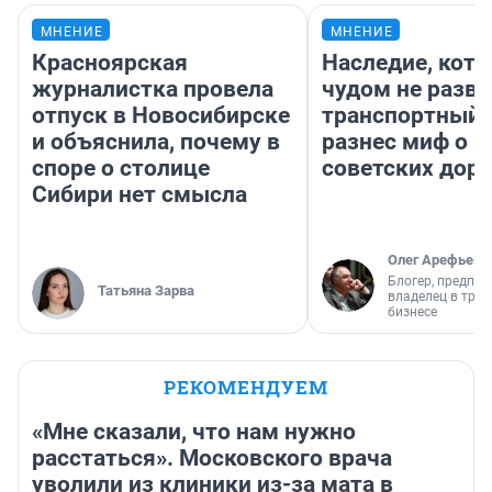
МНЕНИЕ
МНЕНИЕ
Красноярская
Наследие, кото
журналистка провела
чудом не разва
отпуск в Новосибирске
транспортный 
и объяснила, почему в
разнес миф о 
споре о столице
советских доро
Сибири нет смысла
Олег Арефьев
Блогер, предпри
Татьяна Зарва
владелец в тра
бизнесе
РЕКОМЕНДУЕМ
«Мне сказали, что нам нужно
расстаться». Московского врача
уволили из клиники из-за мата в