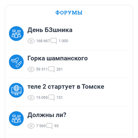
ФОРУМЫ
День БЗшника
168 667
1 000
Горка шампанского
59 311
261
теле 2 стартует в Томске
15 095
151
Должны ли?
7 569
93