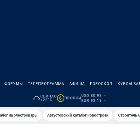
ФОРУМЫ
ТЕЛЕПРОГРАММА
АФИША
ГОРОСКОП
КУРСЫ ВА
USD 80,93
СЕЙЧАС
6
ПРОБКИ
+23°C
EUR 93,19
алог на электрокары
Августовский каталог новостроек
Строитель б