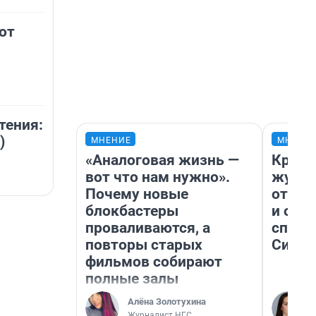
от
тения:
)
МНЕНИЕ
МНЕНИ
«Аналоговая жизнь —
Красн
вот что нам нужно».
журна
Почему новые
отпус
блокбастеры
и объ
проваливаются, а
споре
повторы старых
Сибир
фильмов собирают
полные залы
Алёна Золотухина
Журналист НГС