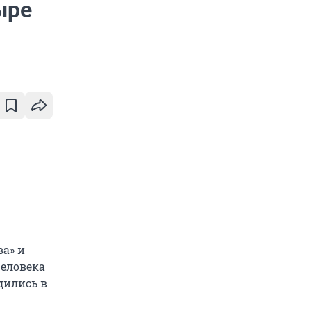
ыре
ва» и
человека
дились в