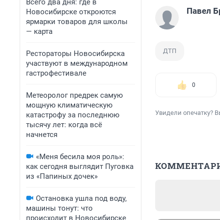
Всего два дня: где в
Павел Б
Новосибирске откроются
ярмарки товаров для школы
— карта
ДТП
Рестораторы Новосибирска
участвуют в международном
гастрофестивале
0
Метеоролог предрек самую
мощную климатическую
Увидели опечатку? В
катастрофу за последнюю
тысячу лет: когда всё
начнется
«Меня бесила моя роль»:
КОММЕНТАР
как сегодня выглядит Пуговка
из «Папиных дочек»
Остановка ушла под воду,
машины тонут: что
происходит в Новосибирске