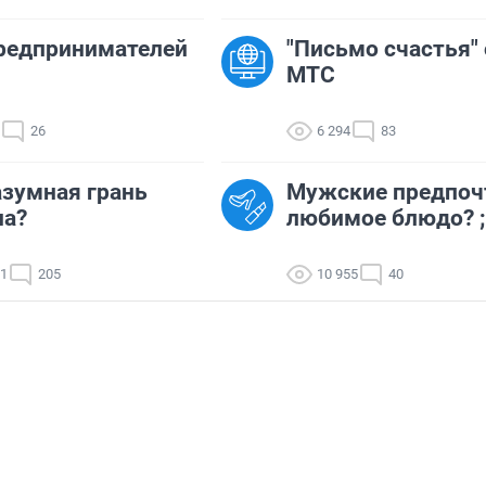
редпринимателей
"Письмо счастья" 
МТС
26
6 294
83
азумная грань
Мужские предпоч
на?
любимое блюдо? ;
71
205
10 955
40