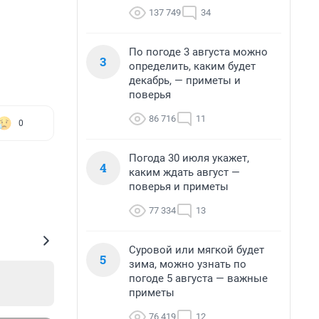
137 749
34
По погоде 3 августа можно
3
определить, каким будет
декабрь, — приметы и
поверья
86 716
11
0
Погода 30 июля укажет,
4
каким ждать август —
поверья и приметы
77 334
13
Суровой или мягкой будет
5
зима, можно узнать по
погоде 5 августа — важные
приметы
76 419
12