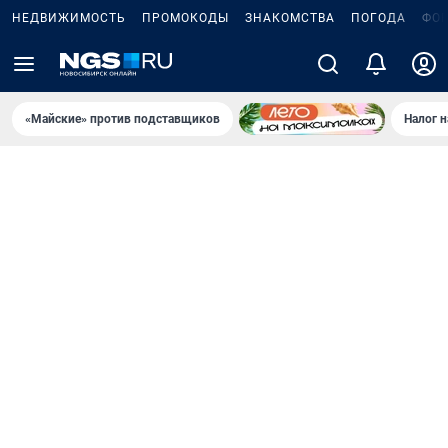
НЕДВИЖИМОСТЬ
ПРОМОКОДЫ
ЗНАКОМСТВА
ПОГОДА
ФО
«Майские» против подставщиков
Налог 