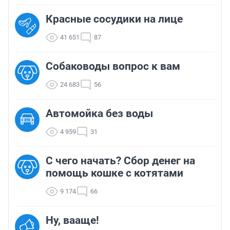
Красные сосудики на лице
41 651
87
Собаководы вопрос к вам
24 683
56
Автомойка без воды
4 959
31
С чего начать? Сбор денег на
помощь кошке с котятами
9 174
66
Ну, вааще!