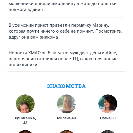
мошенники довели школьницу в Чите до попытки
поджога здания
В уфимский приют привезли пермячку Марину,
которая почти ничего о себе не помнит. Посмотрите,
вдруг она вам знакома
Новости ХМАО за 5 августа: муж дает деньги Айзе,
вартовчанин оголился возле ТЦ, откроются новые
поликлиники
ЗНАКОМСТВА
ХуЛиГаНкА
,
Милана
,
40
Елена
,
38
43