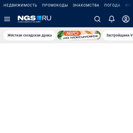
НЕДВИЖИМОСТЬ
ПРОМОКОДЫ
ЗНАКОМСТВА
ПОГОДА
ФО
Жёсткая соседская драка
Застройщики V