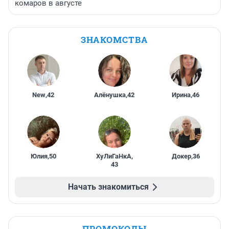
комаров в августе
ЗНАКОМСТВА
New
,
42
Алёнушка
,
42
Ирина
,
46
Юлия
,
50
ХуЛиГаНкА
,
Докер
,
36
43
Начать знакомиться
ПРОМОКОДЫ