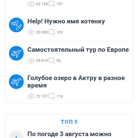
43 128
191
Help! Нужно имя котенку
20 030
102
Самостоятельный тур по Европе
39 610
90
Голубое озеро в Актру в разное
время
72 157
118
ТОП 5
По погоде 3 августа можно
1