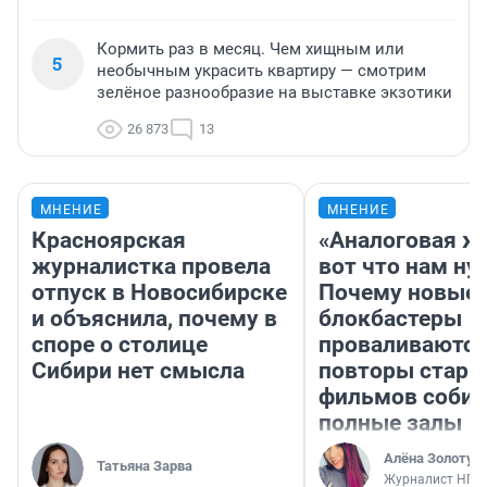
Кормить раз в месяц. Чем хищным или
5
необычным украсить квартиру — смотрим
зелёное разнообразие на выставке экзотики
26 873
13
МНЕНИЕ
МНЕНИЕ
Красноярская
«Аналоговая ж
журналистка провела
вот что нам ну
отпуск в Новосибирске
Почему новые
и объяснила, почему в
блокбастеры
споре о столице
проваливаются,
Сибири нет смысла
повторы стары
фильмов соби
полные залы
Алёна Золотух
Татьяна Зарва
Журналист НГС