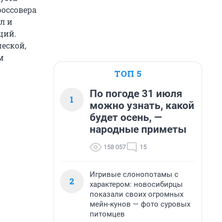
россовера
л и
ций.
ческой,
м
ТОП 5
По погоде 31 июля
1
можно узнать, какой
будет осень, —
народные приметы
158 057
15
Игривые слонопотамы с
2
характером: новосибирцы
показали своих огромных
мейн-кунов — фото суровых
питомцев