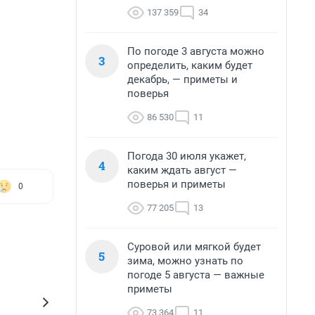
137 359
34
По погоде 3 августа можно
3
определить, каким будет
декабрь, — приметы и
поверья
86 530
11
Погода 30 июля укажет,
4
каким ждать август —
поверья и приметы
0
77 205
13
Суровой или мягкой будет
5
зима, можно узнать по
погоде 5 августа — важные
приметы
73 364
11