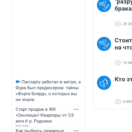
"разр
брака
26 2
Стоит
на чт
16 6
Кто э
Паспарту работал в метро, а
Фура был продюсером: тайны
«Форта Боярд», о которых вы
не знали
4 483
Старт продаж в ЖК
«Околица»! Квартиры от 3,9
млн ₽ р. Родники
Как выбрать гаражные