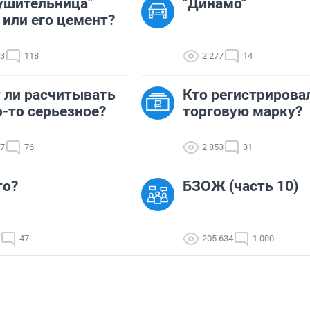
ушительница"
"Динамо"
 или его цемент?
63
118
2 277
14
 ли расчитывать
Кто регистрирова
о-то серьезное?
торговую марку?
87
76
2 853
31
то?
БЗОЖ (часть 10)
47
205 634
1 000