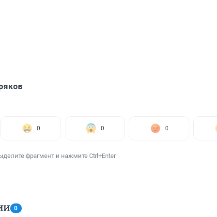
ряков
0
0
0
ыделите фрагмент и нажмите Ctrl+Enter
ИИ
0