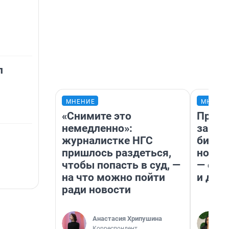
л
МНЕНИЕ
МНЕНИ
«Снимите это
Прода
немедленно»:
запла
журналистке НГС
бизне
пришлось раздеться,
новый
чтобы попасть в суд, —
— он 
на что можно пойти
и даж
ради новости
Анастасия Хрипушина
Корреспондент