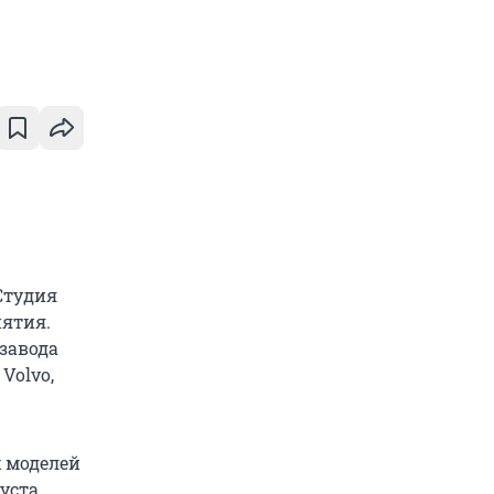
Студия
иятия.
озавода
Volvo,
 моделей
уста