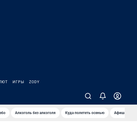
ЛЮТ
ИГРЫ
ZODY
ебо
Алкоголь без алкоголя
Куда полететь осенью
Афиша на ав