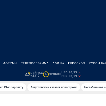
ФОРУМЫ
ТЕЛЕПРОГРАММА
АФИША
ГОРОСКОП
КУРСЫ ВА
USD 80,93
СЕЙЧАС
4
ПРОБКИ
+23°C
EUR 93,19
ет 13-ю зарплату
Августовский каталог новостроек
Нестабильное н