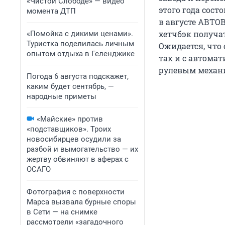
«Чистой Слободе» — видео
этого года сос
момента ДТП
в августе АВТО
хетчбэк получа
«Помойка с дикими ценами».
Туристка поделилась личным
Ожидается, что 
опытом отдыха в Геленджике
так и с автома
рулевым механ
Погода 6 августа подскажет,
каким будет сентябрь, —
народные приметы
«Майские» против
«подставщиков». Троих
новосибирцев осудили за
разбой и вымогательство — их
жертву обвиняют в аферах с
ОСАГО
Фотография с поверхности
Марса вызвала бурные споры
в Сети — на снимке
рассмотрели «загадочного