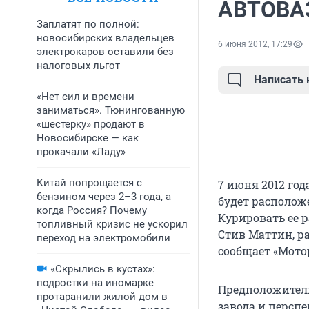
АВТОВАЗ
Заплатят по полной:
новосибирских владельцев
6 июня 2012, 17:29
электрокаров оставили без
налоговых льгот
Написать
«Нет сил и времени
заниматься». Тюнингованную
«шестерку» продают в
Новосибирске — как
прокачали «Ладу»
Китай попрощается с
7 июня 2012 год
бензином через 2–3 года, а
будет располож
когда Россия? Почему
Курировать ее р
топливный кризис не ускорил
Стив Маттин, р
переход на электромобили
сообщает «Мотор
«Скрылись в кустах»:
подростки на иномарке
Предположитель
протаранили жилой дом в
завода и перспе