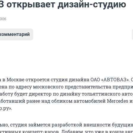
 открывает дизайн-студию
306
 комментарий
а в Москве откроется студия дизайна ОАО «АВТОВАЗ». 
ена по адресу московского представительства предпр
аботу будет директор по дизайну тольяттинского авт
аботавший ранее над обликом автомобилей Mercedes и 
.ру».
но, студия займется разработкой внешности будущих
ктивных концепт-каров. Добавим, что уже в конце авг