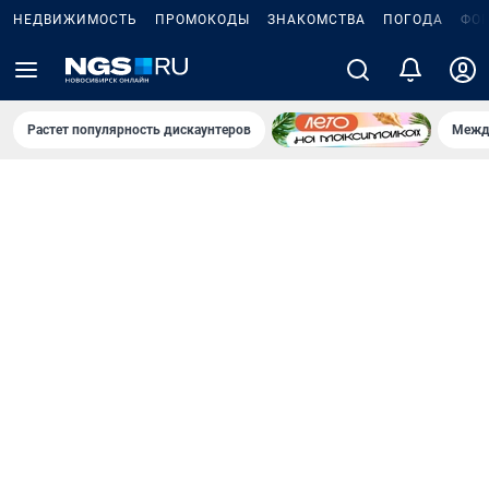
НЕДВИЖИМОСТЬ
ПРОМОКОДЫ
ЗНАКОМСТВА
ПОГОДА
ФО
Растет популярность дискаунтеров
Межд