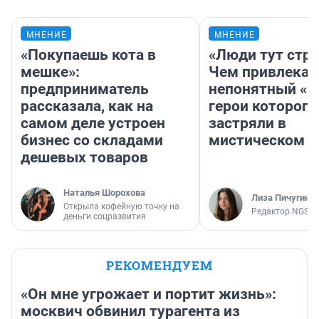
МНЕНИЕ
МНЕНИЕ
«Покупаешь кота в
«Люди тут стр
мешке»:
Чем привлекае
предприниматель
непонятный «Н
рассказала, как на
герои которого
самом деле устроен
застряли в
бизнес со складами
мистическом о
дешевых товаров
Наталья Шорохова
Лиза Пичугина
Открыла кофейную точку на
Редактор NGS.R
деньги соцразвития
РЕКОМЕНДУЕМ
«Он мне угрожает и портит жизнь»:
москвич обвинил турагента из