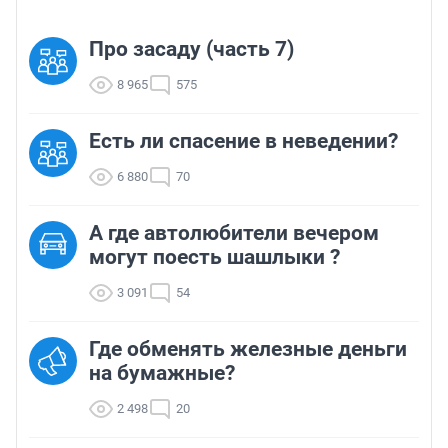
Про засаду (часть 7)
8 965
575
Есть ли спасение в неведении?
6 880
70
А где автолюбители вечером
могут поесть шашлыки ?
3 091
54
Где обменять железные деньги
на бумажные?
2 498
20