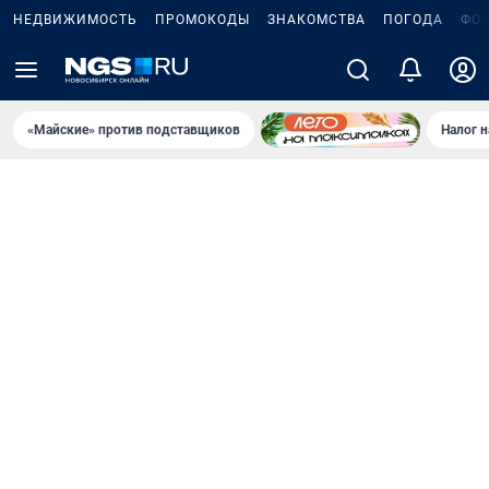
НЕДВИЖИМОСТЬ
ПРОМОКОДЫ
ЗНАКОМСТВА
ПОГОДА
ФО
«Майские» против подставщиков
Налог 