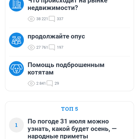
Что происходит на рынке
недвижимости?
38 221
337
продолжайте опус
27 761
197
Помощь подброшенным
котятам
2 841
29
ТОП 5
По погоде 31 июля можно
1
узнать, какой будет осень, —
народные приметы