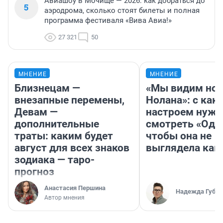
Авиашоу в Мочище — 2026: как добраться до
5
аэродрома, сколько стоят билеты и полная
программа фестиваля «Вива Авиа!»
27 321
50
МНЕНИЕ
МНЕНИЕ
Близнецам —
«Мы видим нов
внезапные перемены,
Нолана»: с как
Девам —
настроем нужн
дополнительные
смотреть «Оди
траты: каким будет
чтобы она не
август для всех знаков
выглядела как
зодиака — таро-
прогноз
Анастасия Першина
Надежда Губар
Автор мнения