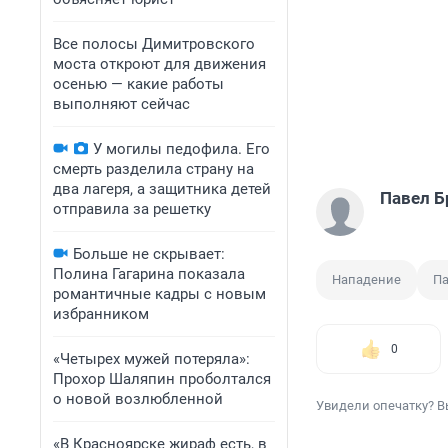
Все полосы Димитровского
моста откроют для движения
осенью — какие работы
выполняют сейчас
У могилы педофила. Его
смерть разделила страну на
два лагеря, а защитника детей
Павел Б
отправила за решетку
Больше не скрывает:
Полина Гагарина показала
Нападение
Па
романтичные кадры с новым
избранником
0
«Четырех мужей потеряла»:
Прохор Шаляпин проболтался
о новой возлюбленной
Увидели опечатку? В
«В Красноярске жираф есть, в