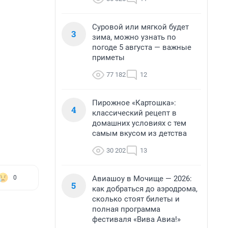
Суровой или мягкой будет
3
зима, можно узнать по
погоде 5 августа — важные
приметы
77 182
12
Пирожное «Картошка»:
4
классический рецепт в
домашних условиях с тем
самым вкусом из детства
30 202
13
Авиашоу в Мочище — 2026:
0
5
как добраться до аэродрома,
сколько стоят билеты и
полная программа
фестиваля «Вива Авиа!»