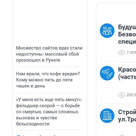
Будущ
Безво
спец
Множество сайтов враз стали
7 309
недоступны: массовый сбой
произошел в Рунете
Красо
Нам врали, что кофе вреден?
(част
Кому можно пить до пяти
чашек в день
295 
«У меня есть еще пять минут»:
фельдшер скорой — о борьбе
Строй
со смертью, самых сложных
вызовах и чувстве
ул.Тр
безысходности