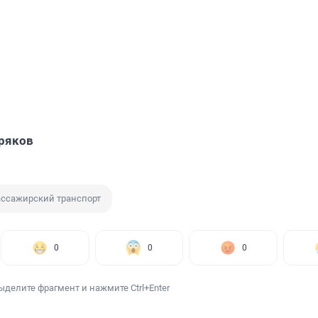
ряков
ссажирский транспорт
0
0
0
ыделите фрагмент и нажмите Ctrl+Enter