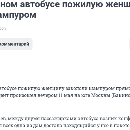
чном автобусе пожилую жен
ампуром
223
 комментарий
автобусе пожилую женщину закололи шампуром прямо
дент произошел вечером 11 мая на юге Москвы (Бакин
цев, между двумя пассажирками автобуса возник конф
 всех одна из дам достала находящийся у нее в пакет