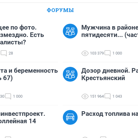
ФОРУМЫ
ее по фото.
Мужчина в район
змездно. Есть
пятидесяти... (час
иалисты?
28
103 379
1 000
та и беременность
Дозор дневной. Р
ь 67)
Крестьянский
530
1 000
151 964
1 043
инвестпроект.
Расход топлива н
оллейная 14