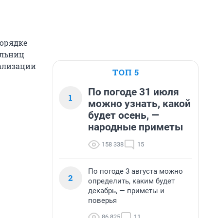
орядке
ольниц
тализации
ТОП 5
По погоде 31 июля
1
можно узнать, какой
будет осень, —
народные приметы
158 338
15
По погоде 3 августа можно
2
определить, каким будет
декабрь, — приметы и
поверья
86 825
11