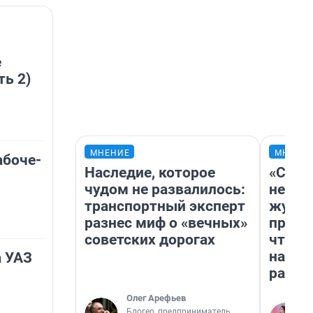
е
ть 2)
МНЕНИЕ
МНЕНИ
абоче-
Наследие, которое
«Сним
чудом не развалилось:
немед
транспортный эксперт
журна
разнес миф о «вечных»
пришл
советских дорогах
чтобы
на чт
а УАЗ
ради 
Олег Арефьев
Блогер, предприниматель,