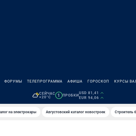
ФОРУМЫ
ТЕЛЕПРОГРАММА
АФИША
ГОРОСКОП
КУРСЫ ВА
USD 81,41
СЕЙЧАС
1
ПРОБКИ
+20°C
EUR 94,06
алог на электрокары
Августовский каталог новостроек
Строитель б