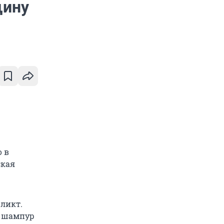
щину
 в
ская
ликт.
е шампур