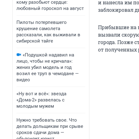
и нанесла им по
кому разобьют сердце:
любовный гороскоп на август
заблокировал д
Пилоты потерпевшего
Прибывшие на м
крушение самолета
вызвали скорую
рассказали, как выживали в
сибирской тайге
города. Позже с
от полученных 
«Подушкой надавил на
лицо, чтобы не кричала»:
жених убил модель и год
возил ее труп в чемодане —
видео
«Ну вот и всё»: звезда
«Дома-2» развелась с
молодым мужем
Нужно требовать свое. Что
делать дольщикам при срыве
сроков сдачи дома —
объясняет юрист