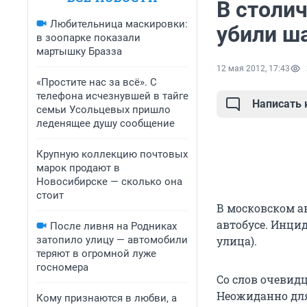
В столи
Любительница маскировки:
убили ш
в зоопарке показали
мартышку Бразза
12 мая 2012, 17:43
«Простите нас за всё». С
телефона исчезнувшей в тайге
Написать
семьи Усольцевых пришло
леденящее душу сообщение
Крупную коллекцию почтовых
марок продают в
Новосибирске — сколько она
стоит
В московском 
автобусе. Инци
После ливня на Родниках
затопило улицу — автомобили
улица).
теряют в огромной луже
госномера
Со слов очевид
Неожиданно для
Кому признаются в любви, а