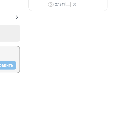
27 241
50
равить