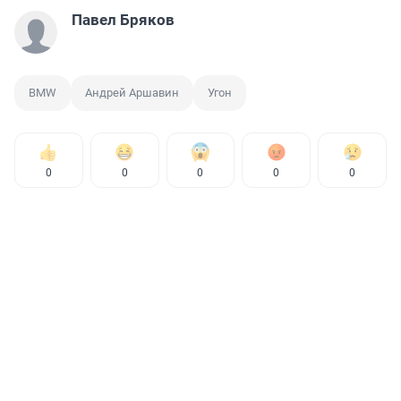
Павел Бряков
BMW
Андрей Аршавин
Угон
0
0
0
0
0