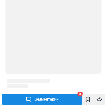
действия по установке на стороне пользователя не требуются
Политика использования cookies
Рекомендательные системы
Пользовательское соглашение сервиса «Подписка без баннерной
рекламы»
© ООО «Интернет Технологии»
0
Комментарии