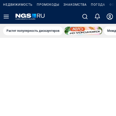
НЕДВИЖИМОСТЬ
ПРОМОКОДЫ
ЗНАКОМСТВА
ПОГОДА
ФО
Растет популярность дискаунтеров
Межд