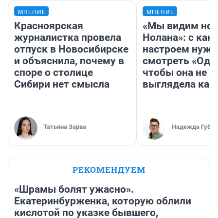
МНЕНИЕ
МНЕНИЕ
Красноярская
«Мы видим нов
журналистка провела
Нолана»: с как
отпуск в Новосибирске
настроем нужн
и объяснила, почему в
смотреть «Оди
споре о столице
чтобы она не
Сибири нет смысла
выглядела как
Татьяна Зарва
Надежда Губар
РЕКОМЕНДУЕМ
«Шрамы болят ужасно».
Екатеринбурженка, которую облили
кислотой по указке бывшего,