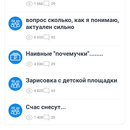
1 666
29
вопрос сколько, как я понимаю,
актуален сильно
6 653
92
Наивные "почемучки"........
4 836
29
Зарисовка с детской площадки
4 825
63
Счас снесут...
1 408
20