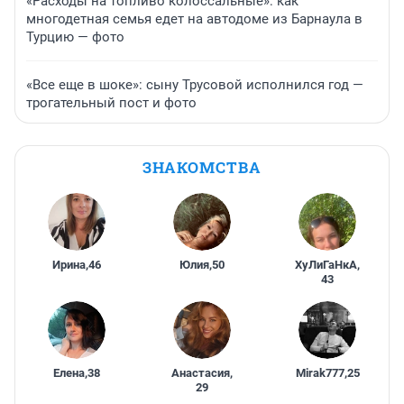
«Расходы на топливо колоссальные»: как
многодетная семья едет на автодоме из Барнаула в
Турцию — фото
«Все еще в шоке»: сыну Трусовой исполнился год —
трогательный пост и фото
ЗНАКОМСТВА
Ирина
,
46
Юлия
,
50
ХуЛиГаНкА
,
43
Елена
,
38
Анастасия
,
Mirak777
,
25
29