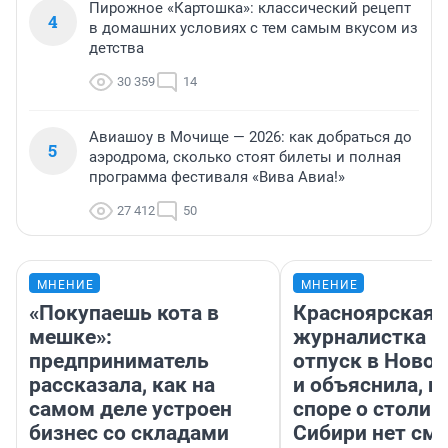
Пирожное «Картошка»: классический рецепт
4
в домашних условиях с тем самым вкусом из
детства
30 359
14
Авиашоу в Мочище — 2026: как добраться до
5
аэродрома, сколько стоят билеты и полная
программа фестиваля «Вива Авиа!»
27 412
50
МНЕНИЕ
МНЕНИЕ
«Покупаешь кота в
Красноярская
мешке»:
журналистка п
предприниматель
отпуск в Ново
рассказала, как на
и объяснила, п
самом деле устроен
споре о столиц
бизнес со складами
Сибири нет см