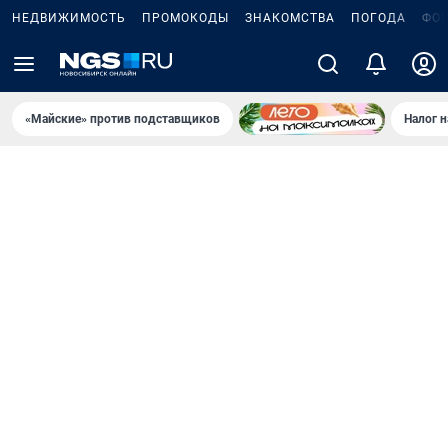
НЕДВИЖИМОСТЬ
ПРОМОКОДЫ
ЗНАКОМСТВА
ПОГОДА
ФО
«Майские» против подставщиков
Налог 