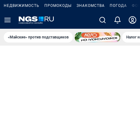
НЕДВИЖИМОСТЬ
ПРОМОКОДЫ
ЗНАКОМСТВА
ПОГОДА
ФО
«Майские» против подставщиков
Налог 