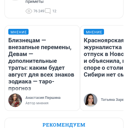
приметы
76 249
12
МНЕНИЕ
МНЕНИЕ
Близнецам —
Красноярская
внезапные перемены,
журналистка п
Девам —
отпуск в Ново
дополнительные
и объяснила, п
траты: каким будет
споре о столиц
август для всех знаков
Сибири нет см
зодиака — таро-
прогноз
Анастасия Першина
Татьяна Зарва
Автор мнения
РЕКОМЕНДУЕМ