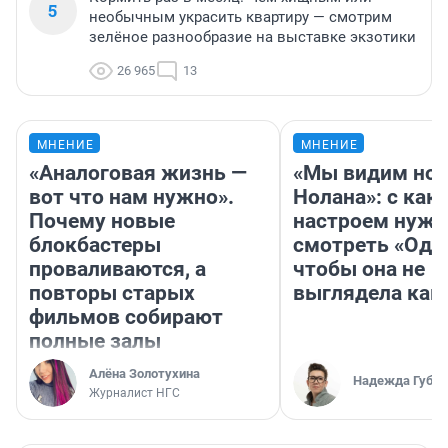
5
необычным украсить квартиру — смотрим
зелёное разнообразие на выставке экзотики
26 965
13
МНЕНИЕ
МНЕНИЕ
«Аналоговая жизнь —
«Мы видим нов
вот что нам нужно».
Нолана»: с как
Почему новые
настроем нужн
блокбастеры
смотреть «Оди
проваливаются, а
чтобы она не
повторы старых
выглядела как
фильмов собирают
полные залы
Алёна Золотухина
Надежда Губар
Журналист НГС