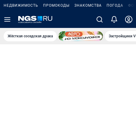
НЕДВИЖИМОСТЬ
ПРОМОКОДЫ
ЗНАКОМСТВА
ПОГОДА
ФО
Жёсткая соседская драка
Застройщики V