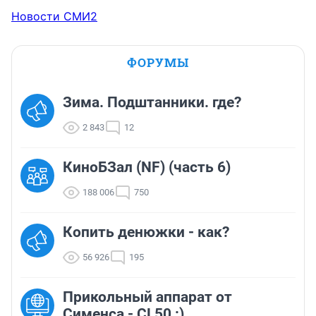
Новости СМИ2
ФОРУМЫ
Зима. Подштанники. где?
2 843
12
КиноБЗал (NF) (часть 6)
188 006
750
Копить денюжки - как?
56 926
195
Прикольный аппарат от
Сименса - CL50 :)