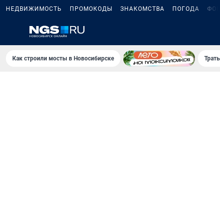
НЕДВИЖИМОСТЬ
ПРОМОКОДЫ
ЗНАКОМСТВА
ПОГОДА
ФО
Как строили мосты в Новосибирске
Траты