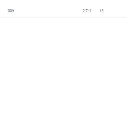
339
2 741
16