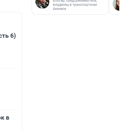
Блогер, предприниматель,
владелец в транспортном
бизнесе
сть 6)
к в