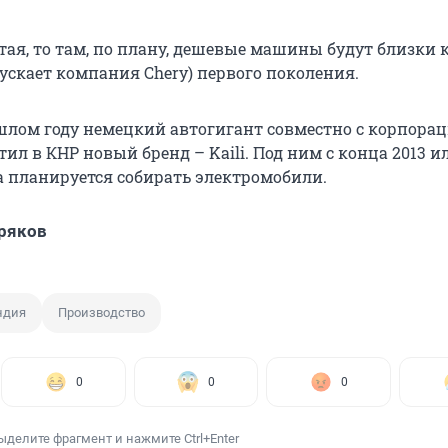
тая, то там, по плану, дешевые машины будут близки 
пускает компания Chery) первого поколения.
шлом году немецкий автогигант совместно с корпора
тил в КНР новый бренд – Kaili. Под ним с конца 2013 и
да планируется собирать электромобили.
ряков
ндия
Производство
0
0
0
ыделите фрагмент и нажмите Ctrl+Enter