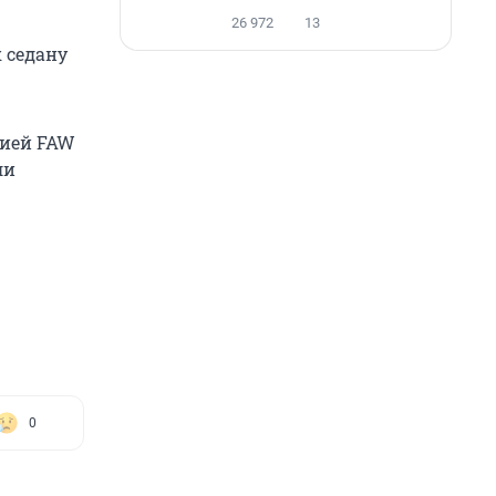
26 972
13
к седану
цией FAW
ли
0