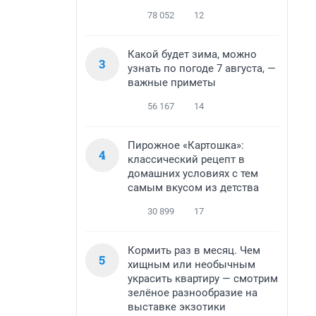
78 052
12
Какой будет зима, можно
3
узнать по погоде 7 августа, —
важные приметы
56 167
14
Пирожное «Картошка»:
4
классический рецепт в
домашних условиях с тем
самым вкусом из детства
30 899
17
Кормить раз в месяц. Чем
5
хищным или необычным
украсить квартиру — смотрим
зелёное разнообразие на
выставке экзотики