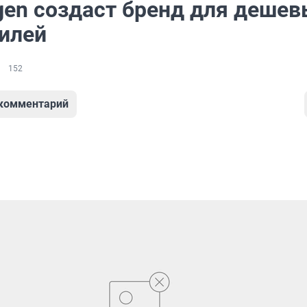
gen создаст бренд для дешев
илей
152
 комментарий