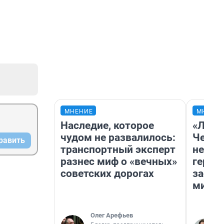
МНЕНИЕ
МНЕНИ
Наследие, которое
«Люди
чудом не развалилось:
Чем п
равить
транспортный эксперт
непон
разнес миф о «вечных»
герои
советских дорогах
застр
мисти
Олег Арефьев