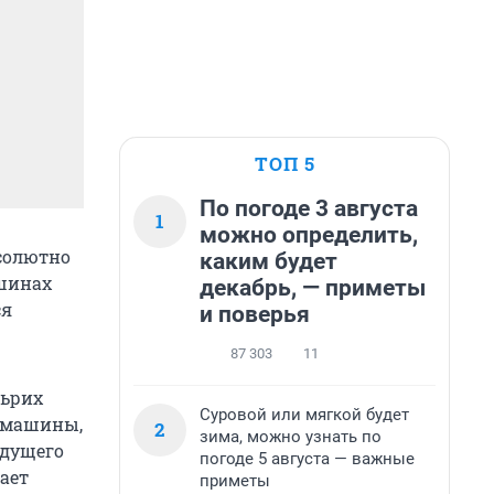
ТОП 5
По погоде 3 августа
1
можно определить,
солютно
каким будет
ашинах
декабрь, — приметы
ся
и поверья
87 303
11
льрих
Суровой или мягкой будет
е машины,
2
зима, можно узнать по
удущего
погоде 5 августа — важные
ает
приметы