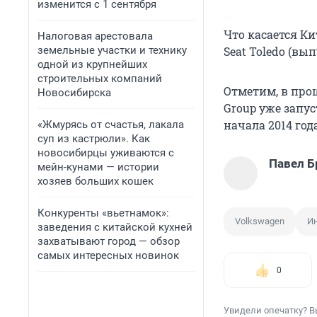
изменится с 1 сентября
Что касается Ки
Налоговая арестовала
земельные участки и технику
Seat Toledo (вы
одной из крупнейших
строительных компаний
Отметим, в про
Новосибирска
Group уже запус
начала 2014 го
«Жмурясь от счастья, лакала
суп из кастрюли». Как
новосибирцы уживаются с
Павел Б
мейн-кунами — истории
хозяев больших кошек
Конкуренты «вьетнамок»:
Volkswagen
И
заведения с китайской кухней
захватывают город — обзор
самых интересных новинок
0
Увидели опечатку? В