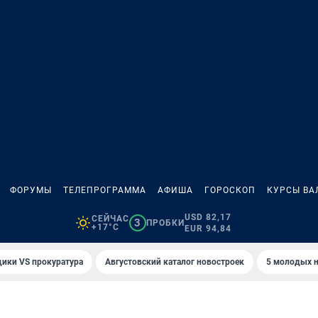
ФОРУМЫ
ТЕЛЕПРОГРАММА
АФИША
ГОРОСКОП
КУРСЫ ВА
USD 82,17
СЕЙЧАС
3
ПРОБКИ
+17°C
EUR 94,84
ики VS прокуратура
Августовский каталог новостроек
5 молодых н