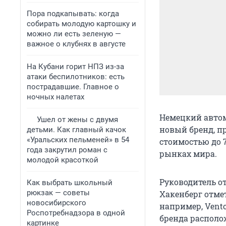
Пора подкапывать: когда
собирать молодую картошку и
можно ли есть зеленую —
важное о клубнях в августе
На Кубани горит НПЗ из-за
атаки беспилотников: есть
пострадавшие. Главное о
ночных налетах
Немецкий автом
Ушел от жены с двумя
новый бренд, п
детьми. Как главный качок
«Уральских пельменей» в 54
стоимостью до 
года закрутил роман с
рынках мира.
молодой красоткой
Руководитель о
Как выбрать школьный
рюкзак — советы
Хакенберг отме
новосибирского
например, Vento
Роспотребнадзора в одной
бренда располож
картинке