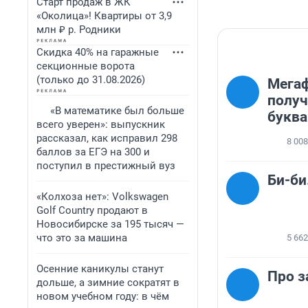
Старт продаж в ЖК
«Околица»! Квартиры от 3,9
млн ₽ р. Родники
Скидка 40% на гаражные
секционные ворота
(только до 31.08.2026)
Мега
получ
«В математике был больше
буква
всего уверен»: выпускник
рассказал, как исправил 298
8 008
баллов за ЕГЭ на 300 и
поступил в престижный вуз
Би-би.
«Колхоза нет»: Volkswagen
Golf Сountry продают в
Новосибирске за 195 тысяч —
что это за машина
5 662
Осенние каникулы станут
Про з
дольше, а зимние сократят в
новом учебном году: в чём