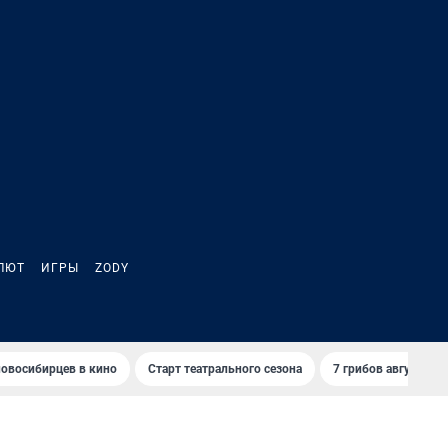
ЛЮТ
ИГРЫ
ZODY
овосибирцев в кино
Старт театрального сезона
7 грибов августа