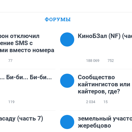
ФОРУМЫ
фон отключил
КиноБЗал (NF) (ча
ение SMS с
ми вместо номера
77
188 069
752
.. Би-би... Би-би...
Сообщество
кайтингистов или
кайтеров, где?
119
2 034
15
асаду (часть 7)
земельный участо
жеребцово