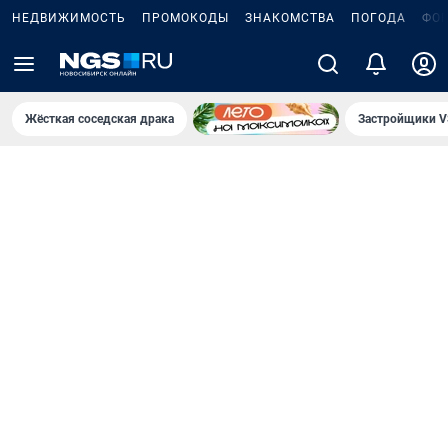
НЕДВИЖИМОСТЬ
ПРОМОКОДЫ
ЗНАКОМСТВА
ПОГОДА
ФО
Жёсткая соседская драка
Застройщики V