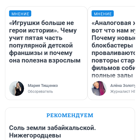
МНЕНИЕ
МНЕНИЕ
«Игрушки больше не
«Аналоговая ж
герои истории». Чему
вот что нам ну
учит пятая часть
Почему новые
популярной детской
блокбастеры
франшизы и почему
проваливаются,
она полезна взрослым
повторы стары
фильмов соби
полные залы
Мария Тищенко
Алёна Золотух
Обозреватель
Журналист НГС
РЕКОМЕНДУЕМ
Соль земли забайкальской.
Нижегородцевы