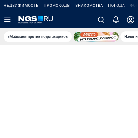
НЕДВИЖИМОСТЬ
ПРОМОКОДЫ
ЗНАКОМСТВА
ПОГОДА
ФО
«Майские» против подставщиков
Налог 