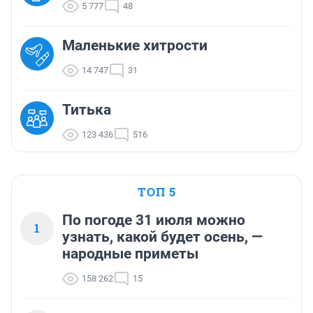
5 777
48
Маленькие хитрости
14 747
31
Титька
123 436
516
ТОП 5
По погоде 31 июля можно
1
узнать, какой будет осень, —
народные приметы
158 262
15