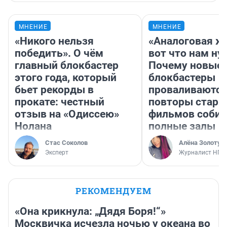
МНЕНИЕ
МНЕНИЕ
«Никого нельзя
«Аналоговая ж
победить». О чём
вот что нам ну
главный блокбастер
Почему новые
этого года, который
блокбастеры
бьет рекорды в
проваливаются,
прокате: честный
повторы стары
отзыв на «Одиссею»
фильмов соби
Нолана
полные залы
Стас Соколов
Алёна Золотух
Эксперт
Журналист НГС
РЕКОМЕНДУЕМ
«Она крикнула: „Дядя Боря!“»
Москвичка исчезла ночью у океана во