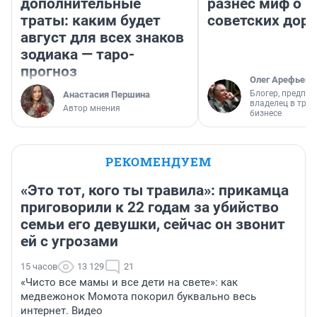
дополнительные
разнес миф о 
траты: каким будет
советских доро
август для всех знаков
зодиака — таро-
прогноз
Олег Арефьев
Блогер, предпри
Анастасия Першина
владелец в тра
Автор мнения
бизнесе
РЕКОМЕНДУЕМ
«Это тот, кого ты травила»: прикамца
приговорили к 22 годам за убийство
семьи его девушки, сейчас он звонит
ей с угрозами
15 часов
13 129
21
«Чисто все мамы и все дети на свете»: как
медвежонок Момота покорил буквально весь
интернет. Видео