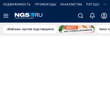
НЕДВИЖИМОСТЬ
ПРОМОКОДЫ
ЗНАКОМСТВА
ПОГОДА
ФО
«Майские» против подставщиков
Налог 