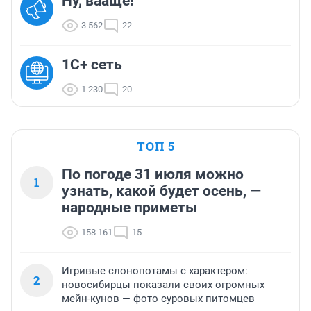
Ну, вааще!
3 562
22
1С+ сеть
1 230
20
ТОП 5
По погоде 31 июля можно
1
узнать, какой будет осень, —
народные приметы
158 161
15
Игривые слонопотамы с характером:
2
новосибирцы показали своих огромных
мейн-кунов — фото суровых питомцев