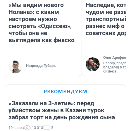
«Мы видим нового
Наследие, кото
Нолана»: с каким
чудом не разва
настроем нужно
транспортный 
смотреть «Одиссею»,
разнес миф о 
чтобы она не
советских доро
выглядела как фиаско
Олег Арефьев
Блогер, предпри
Надежда Губарь
владелец в тра
бизнесе
РЕКОМЕНДУЕМ
«Заказали на 3-летие»: перед
убийством жены в Казани турок
забрал торт на день рождения сына
19 часов
13 013
5