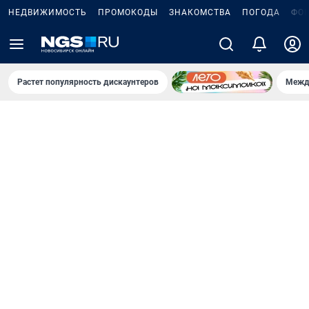
НЕДВИЖИМОСТЬ
ПРОМОКОДЫ
ЗНАКОМСТВА
ПОГОДА
ФО
Растет популярность дискаунтеров
Межд