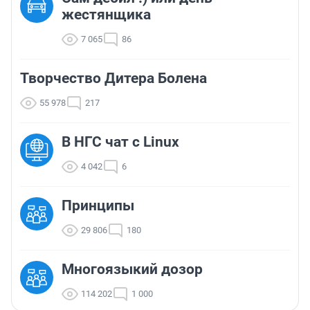
жестянщика
7 065
86
Творчество Дитера Болена
55 978
217
В НГС чат с Linux
4 042
6
Принципы
29 806
180
Многоязыкий дозор
114 202
1 000