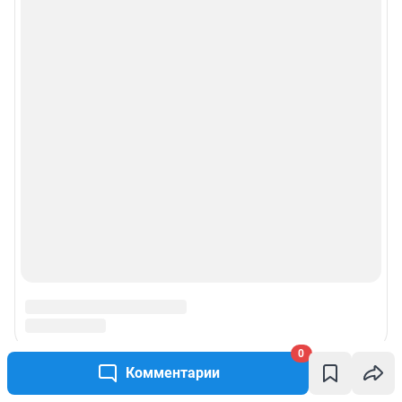
Реклама на сайте
Прайс-лист
О компании
Наши награды
Наши вакансии
Техподдержка
Предвыборная агитация
0
Статистика канала в MAX
Комментарии