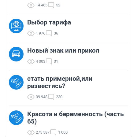
14 465
52
Выбор тарифа
1 976
36
Новый знак или прикол
4 003
31
стать примерной,или
развестись?
39 948
230
Красота и беременность (часть
65)
275 587
1 000