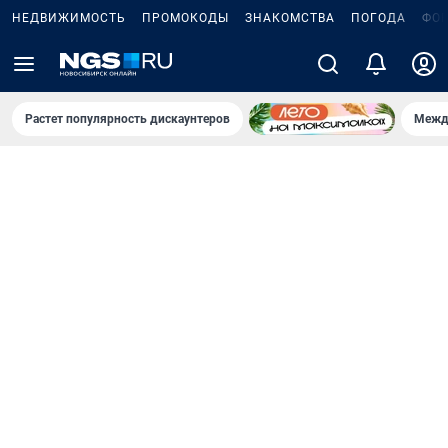
НЕДВИЖИМОСТЬ
ПРОМОКОДЫ
ЗНАКОМСТВА
ПОГОДА
ФО
Растет популярность дискаунтеров
Межд