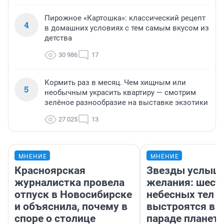
Пирожное «Картошка»: классический рецепт
4
в домашних условиях с тем самым вкусом из
детства
30 986
17
Кормить раз в месяц. Чем хищным или
5
необычным украсить квартиру — смотрим
зелёное разнообразие на выставке экзотики
27 025
13
МНЕНИЕ
МНЕНИЕ
Красноярская
Звезды услыш
журналистка провела
желания: шест
отпуск в Новосибирске
небесных тел
и объяснила, почему в
выстроятся в 
споре о столице
параде планет 