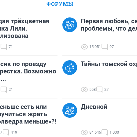
ФОРУМЫ
ая трёхцветная
Первая любовь, с
ка Лили.
проблемы, что де
лизована
71
15 051
97
сик по проезду
Тайны томской ох
рестка. Возможно
...
21
558
27
еньше есть или
Дневной
аучиться жрать
олведра меньше»?!
87
419
84 646
1 000