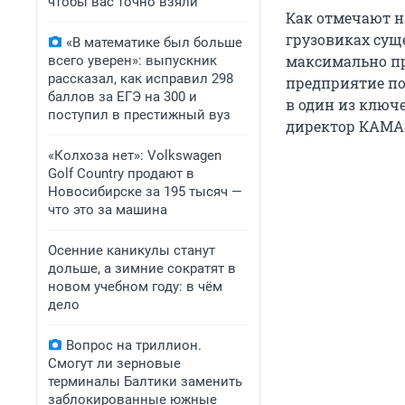
чтобы вас точно взяли
Как отмечают н
грузовиках сущ
«В математике был больше
максимально пр
всего уверен»: выпускник
рассказал, как исправил 298
предприятие по
баллов за ЕГЭ на 300 и
в один из ключ
поступил в престижный вуз
директор КАМАЗ
«Колхоза нет»: Volkswagen
Golf Сountry продают в
Новосибирске за 195 тысяч —
что это за машина
Осенние каникулы станут
дольше, а зимние сократят в
новом учебном году: в чём
дело
Вопрос на триллион.
Смогут ли зерновые
терминалы Балтики заменить
заблокированные южные