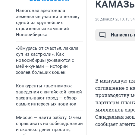
КАМАЗы 
Налоговая арестовала
земельные участки и технику
20 декабря 2010, 13:34
одной из крупнейших
строительных компаний
Новосибирска
Написать
«Жмурясь от счастья, лакала
суп из кастрюли». Как
новосибирцы уживаются с
мейн-кунами — истории
хозяев больших кошек
В минувшую пят
Конкуренты «вьетнамок»:
соглашение о н
заведения с китайской кухней
производству м
захватывают город — обзор
партнеры плани
самых интересных новинок
миллионов евро
Ожидаемая мощн
Миссия — найти работу. О чем
спрашивать на собеседовании
сообщает агент
и сколько денег просить,