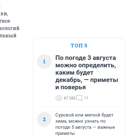
х
ки,
тное
нологий
альный
ТОП 5
По погоде 3 августа
1
можно определить,
каким будет
декабрь, — приметы
и поверья
87 282
11
Суровой или мягкой будет
2
зима, можно узнать по
погоде 5 августа — важные
приметы