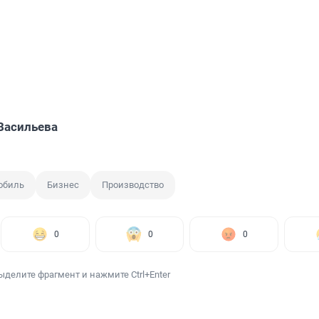
Васильева
обиль
Бизнес
Производство
0
0
0
ыделите фрагмент и нажмите Ctrl+Enter