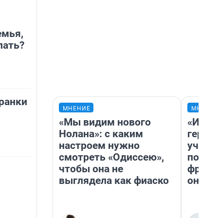
емья,
лать?
ранки
МНЕНИЕ
МНЕНИ
«Мы видим нового
«Игру
Нолана»: с каким
герои
настроем нужно
учит 
смотреть «Одиссею»,
попул
чтобы она не
франш
выглядела как фиаско
она п