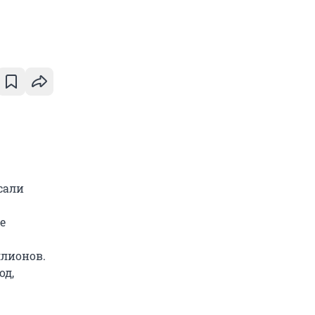
сали
е
ллионов.
од,