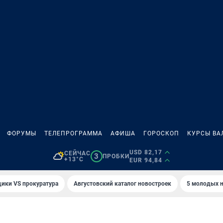
ФОРУМЫ
ТЕЛЕПРОГРАММА
АФИША
ГОРОСКОП
КУРСЫ ВА
USD 82,17
СЕЙЧАС
3
ПРОБКИ
+13°C
EUR 94,84
ики VS прокуратура
Августовский каталог новостроек
5 молодых н