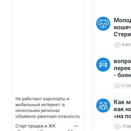
Молод
кошеч
Стери
8 451
вопро
перек
- боян
2 122
Не работают аэропорты и
Как м
мобильный интернет: в
как н
нескольких регионах
«на п
объявили ракетную опасность
Старт продаж в ЖК
77 8