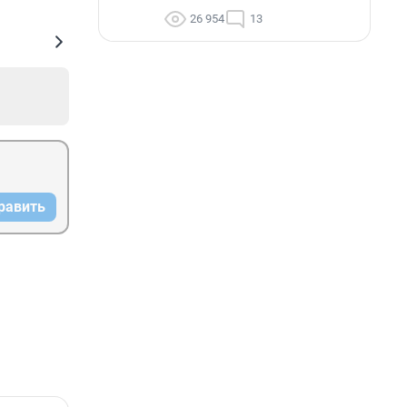
26 954
13
равить