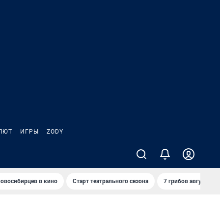
ЛЮТ
ИГРЫ
ZODY
овосибирцев в кино
Старт театрального сезона
7 грибов августа