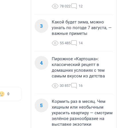
78 022
12
Какой будет зима, можно
3
узнать по погоде 7 августа, —
важные приметы
55 485
14
Пирожное «Картошка»:
4
классический рецепт в
домашних условиях с тем
самым вкусом из детства
30 857
16
0
Кормить раз в месяц. Чем
5
хищным или необычным
украсить квартиру — смотрим
зелёное разнообразие на
выставке экзотики