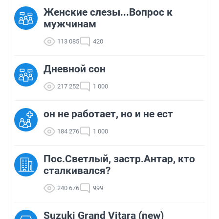
Женские слезы...Вопрос к
мужчинам
113 085
420
Дневной сон
217 252
1 000
он не работает, но и не ест
184 276
1 000
Пос.Светлый, застр.Антар, кто
сталкивался?
240 676
999
Suzuki Grand Vitara (new)