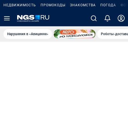
НЕДВИЖИМОСТЬ
ПРОМОКОДЫ
ЗНАКОМСТВА
ПОГОДА
ФО
Нарушения в «Авиценне»
Роботы-доставщ