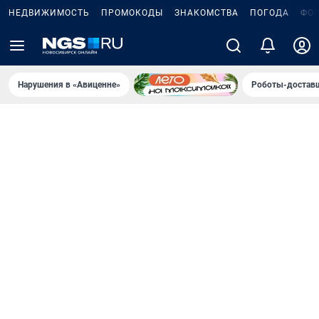
НЕДВИЖИМОСТЬ
ПРОМОКОДЫ
ЗНАКОМСТВА
ПОГОДА
ФО
Нарушения в «Авиценне»
Роботы-доставщ