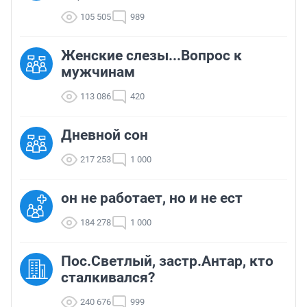
105 505
989
Женские слезы...Вопрос к
мужчинам
113 086
420
Дневной сон
217 253
1 000
он не работает, но и не ест
184 278
1 000
Пос.Светлый, застр.Антар, кто
сталкивался?
240 676
999