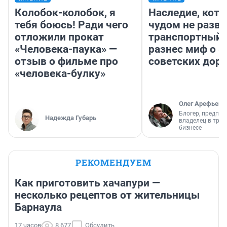
Колобок-колобок, я
Наследие, кото
тебя боюсь! Ради чего
чудом не разва
отложили прокат
транспортный 
«Человека-паука» —
разнес миф о 
отзыв о фильме про
советских доро
«человека-булку»
Олег Арефьев
Блогер, предпри
Надежда Губарь
владелец в тра
бизнесе
РЕКОМЕНДУЕМ
Как приготовить хачапури —
несколько рецептов от жительницы
Барнаула
17 часов
8 677
Обсудить