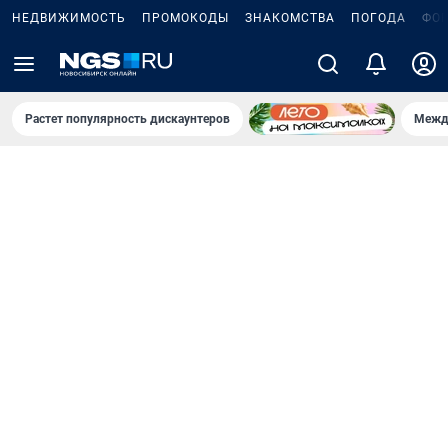
НЕДВИЖИМОСТЬ
ПРОМОКОДЫ
ЗНАКОМСТВА
ПОГОДА
ФО
Растет популярность дискаунтеров
Межд