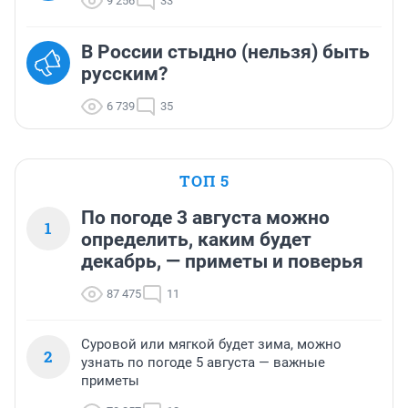
9 256
33
В России стыдно (нельзя) быть
русским?
6 739
35
ТОП 5
По погоде 3 августа можно
1
определить, каким будет
декабрь, — приметы и поверья
87 475
11
Суровой или мягкой будет зима, можно
2
узнать по погоде 5 августа — важные
приметы