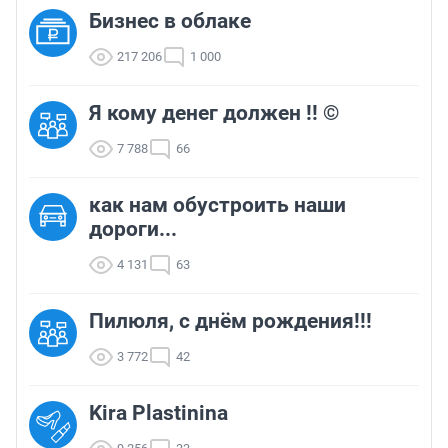
Бизнес в облаке
217 206
1 000
Я кому денег должен !! ©
7 788
66
как нам обустроить наши
дороги...
4 131
63
Пилюля, с днём рождения!!!
3 772
42
Kira Plastinina