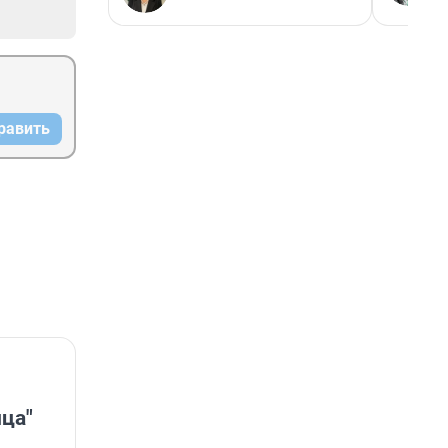
равить
ца"