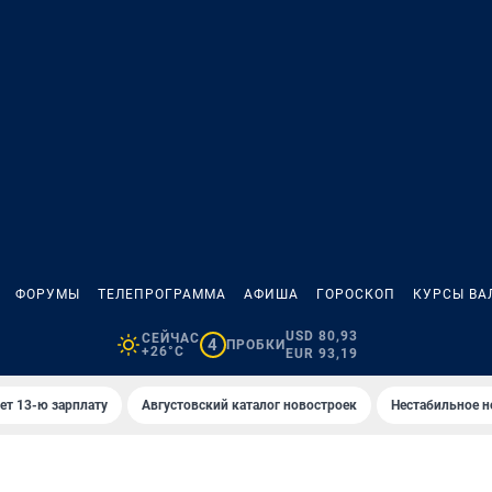
ФОРУМЫ
ТЕЛЕПРОГРАММА
АФИША
ГОРОСКОП
КУРСЫ ВА
USD 80,93
СЕЙЧАС
4
ПРОБКИ
+26°C
EUR 93,19
ет 13-ю зарплату
Августовский каталог новостроек
Нестабильное н