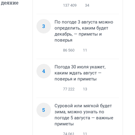
 деяние
137 409
34
По погоде 3 августа можно
3
определить, каким будет
декабрь, — приметы и
поверья
86 560
11
Погода 30 июля укажет,
4
каким ждать август —
поверья и приметы
77 222
13
Суровой или мягкой будет
5
зима, можно узнать по
погоде 5 августа — важные
приметы
74 061
11