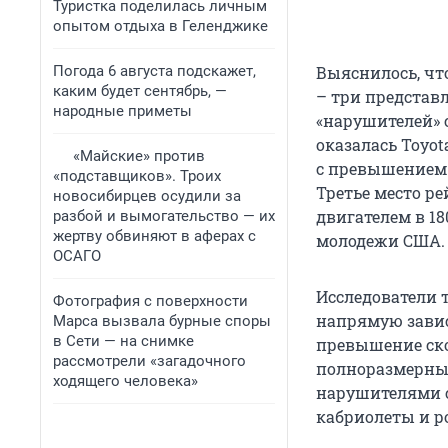
Туристка поделилась личным
опытом отдыха в Геленджике
Погода 6 августа подскажет,
Выяснилось, чт
каким будет сентябрь, —
– три представ
народные приметы
«нарушителей» с
оказалась Toyot
«Майские» против
с превышением 
«подставщиков». Троих
Третье место ре
новосибирцев осудили за
двигателем в 18
разбой и вымогательство — их
жертву обвиняют в аферах с
молодежи США.
ОСАГО
Исследователи 
Фотография с поверхности
напрямую завис
Марса вызвала бурные споры
в Сети — на снимке
превышение ско
рассмотрели «загадочного
полноразмерны
ходящего человека»
нарушителями с
кабриолеты и р