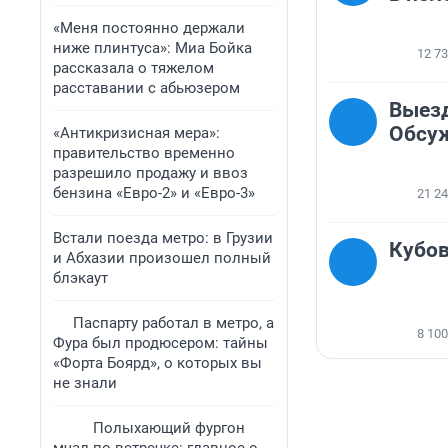
«Меня постоянно держали
ниже плинтуса»: Миа Бойка
12 7
рассказала о тяжелом
расставании с абьюзером
Выезд
Обсу
«Антикризисная мера»:
правительство временно
разрешило продажу и ввоз
бензина «Евро-2» и «Евро-3»
21 2
Встали поезда метро: в Грузии
Кубов
и Абхазии произошел полный
блэкаут
Паспарту работал в метро, а
8 100
Фура был продюсером: тайны
«Форта Боярд», о которых вы
не знали
Полыхающий фургон