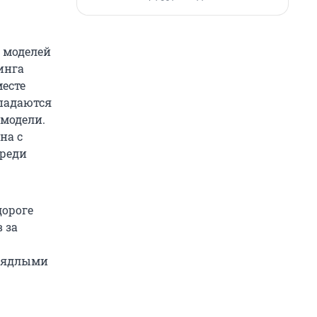
 моделей
инга
месте
опадаются
 модели.
на с
среди
дороге
 за
заядлыми