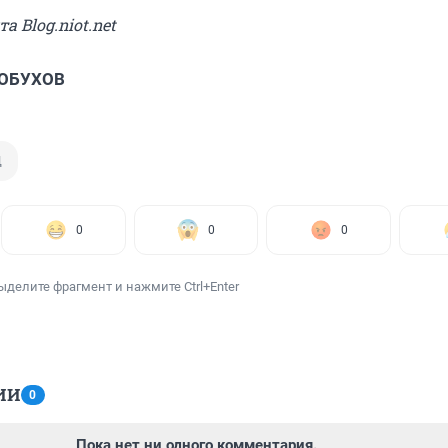
а Blog.niot.net
 ОБУХОВ
Д
0
0
0
ыделите фрагмент и нажмите Ctrl+Enter
ИИ
0
Пока нет ни одного комментария.