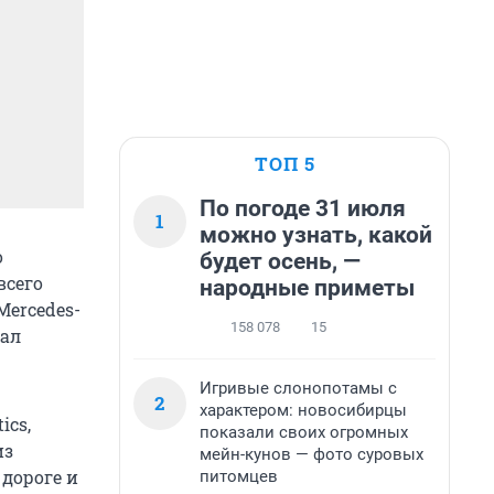
ТОП 5
По погоде 31 июля
1
можно узнать, какой
о
будет осень, —
всего
народные приметы
ercedes-
158 078
15
тал
Игривые слонопотамы с
2
характером: новосибирцы
ics,
показали своих огромных
из
мейн-кунов — фото суровых
дороге и
питомцев