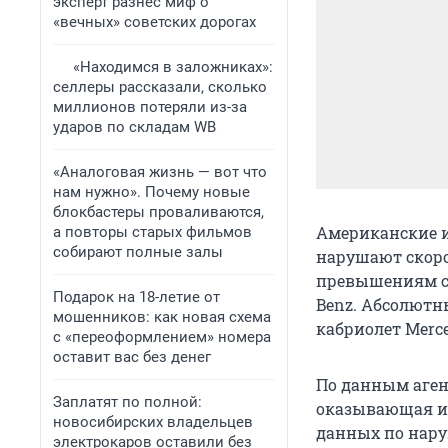
эксперт разнес миф о
«вечных» советских дорогах
«Находимся в заложниках»:
селлеры рассказали, сколько
миллионов потеряли из-за
ударов по складам WB
«Аналоговая жизнь — вот что
нам нужно». Почему новые
блокбастеры проваливаются,
Американские и
а повторы старых фильмов
собирают полные залы
нарушают скоро
превышениям с
Подарок на 18-летие от
Benz. Абсолютн
мошенников: как новая схема
кабриолет Merce
с «переоформлением» номера
оставит вас без денег
По данным агент
Заплатят по полной:
оказывающая и
новосибирских владельцев
данных по нару
электрокаров оставили без