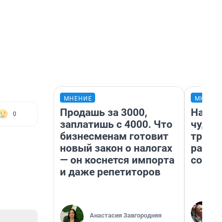
МНЕНИЕ
МНЕНИ
Продашь за 3000,
Насле
0
заплатишь с 4000. Что
чудом
бизнесменам готовит
транс
новый закон о налогах
разне
— он коснется импорта
совет
и даже репетиторов
Анастасия Завгородняя