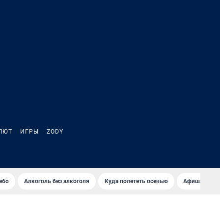
ЛЮТ
ИГРЫ
ZODY
ебо
Алкоголь без алкоголя
Куда полететь осенью
Афиша на ав