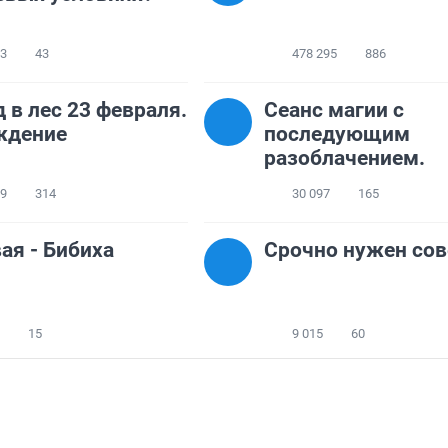
33
43
478 295
886
 в лес 23 февраля.
Сеанс магии с
ждение
последующим
разоблачением.
49
314
30 097
165
ая - Бибиха
Срочно нужен сов
15
9 015
60