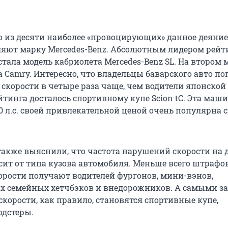
о из десяти наиболее «провоцирующих» данное деяние
ляют марку Mercedes-Benz. Абсолютным лидером рейт
тала модель кабриолета Mercedes-Benz SL. На втором 
a Camry. Интересно, что владельцы баварского авто п
скорости в четыре раза чаще, чем водители японской
йтинга досталось спортивному купе Scion tC. Эта маши
0 л.с. своей привлекательной ценой очень популярна 
также выяснили, что частота нарушений скорости на 
ит от типа кузова автомобиля. Меньше всего штрафов
рости получают водителей фургонов, мини-вэнов,
х семейных хетчбэков и внедорожников. А самыми 
корости, как правило, становятся спортивные купе,
одстеры.