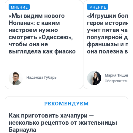
МНЕНИЕ
МНЕНИЕ
«Мы видим нового
«Игрушки боль
Нолана»: с каким
герои истории»
настроем нужно
учит пятая час
смотреть «Одиссею»,
популярной де
чтобы она не
франшизы и п
выглядела как фиаско
она полезна в
Мария Тищенк
Надежда Губарь
Обозреватель
РЕКОМЕНДУЕМ
Как приготовить хачапури —
несколько рецептов от жительницы
Барнаула