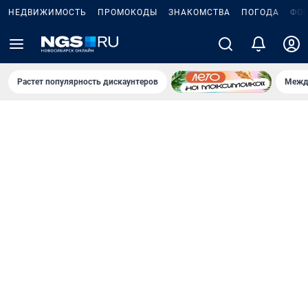
НЕДВИЖИМОСТЬ
ПРОМОКОДЫ
ЗНАКОМСТВА
ПОГОДА
ФО
Растет популярность дискаунтеров
Межд