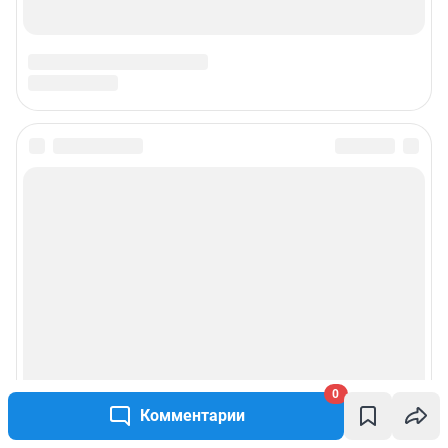
Техподдержка
Предвыборная агитация
Статистика канала в MAX
Все города сети
Мобильное приложение
Google Play
App Store
App Gallery
RuStore
Мы в соцсетях
0
Комментарии