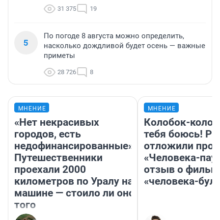
31 375
19
По погоде 8 августа можно определить,
5
насколько дождливой будет осень — важные
приметы
28 726
8
МНЕНИЕ
МНЕНИЕ
«Нет некрасивых
Колобок-колобо
городов, есть
тебя боюсь! Ра
недофинансированные».
отложили прок
Путешественники
«Человека-пау
проехали 2000
отзыв о фильм
километров по Уралу на
«человека-бул
машине — стоило ли оно
того