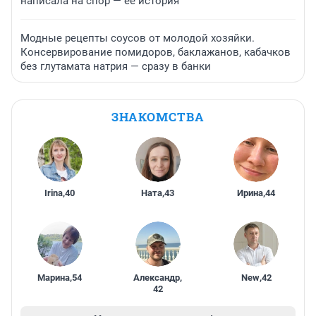
написала на спор — ее история
Модные рецепты соусов от молодой хозяйки.
Консервирование помидоров, баклажанов, кабачков
без глутамата натрия — сразу в банки
ЗНАКОМСТВА
Irina
,
40
Ната
,
43
Ирина
,
44
Марина
,
54
Александр
,
New
,
42
42