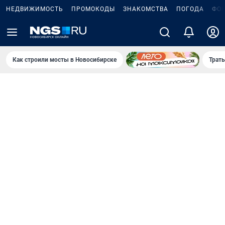
НЕДВИЖИМОСТЬ
ПРОМОКОДЫ
ЗНАКОМСТВА
ПОГОДА
ФО
Как строили мосты в Новосибирске
Траты